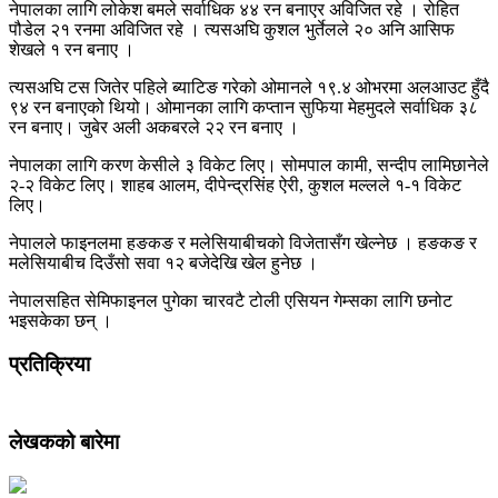
नेपालका लागि लोकेश बमले सर्वाधिक ४४ रन बनाएर अविजित रहे । रोहित
पौडेल २१ रनमा अविजित रहे । त्यसअघि कुशल भुर्तेलले २० अनि आसिफ
शेखले १ रन बनाए ।
त्यसअघि टस जितेर पहिले ब्याटिङ गरेको ओमानले १९.४ ओभरमा अलआउट हुँदै
९४ रन बनाएको थियो। ओमानका लागि कप्तान सुफिया मेहमुदले सर्वाधिक ३८
रन बनाए। जुबेर अली अकबरले २२ रन बनाए ।
नेपालका लागि करण केसीले ३ विकेट लिए। सोमपाल कामी, सन्दीप लामिछानेले
२-२ विकेट लिए। शाहब आलम, दीपेन्द्रसिंह ऐरी, कुशल मल्लले १-१ विकेट
लिए।
नेपालले फाइनलमा हङकङ र मलेसियाबीचको विजेतासँग खेल्नेछ । हङकङ र
मलेसियाबीच दिउँसो सवा १२ बजेदेखि खेल हुनेछ ।
नेपालसहित सेमिफाइनल पुगेका चारवटै टोली एसियन गेम्सका लागि छनोट
भइसकेका छन् ।
प्रतिक्रिया
लेखकको बारेमा