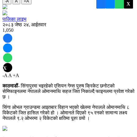
-A
A
+A
X
पालिका लाइभ
२०८३ जेष्ठ २४, आईतवार
1,050
X
-A
A
+A
काठमाडौं-
सिंगापुरमा भइरहेको एसियन गेम्स पुरुष क्रिकेट छनोटको
सेमिफाइनलमा नेपालले ओमानमाथि सहज जित निकाल्दै फाइनलमा प्रवेश गरेको
छ ।
सिंगा ओभल ग्राउन्डमा आइतबार विहान भएको खेलमा नेपालले ओमानमाथि ८
विकेटको जित हासिल गरेको हो । ओमानले दिएको ९५ रनको सामान्य लक्ष्य
नेपालले ९.२ ओभरमा २ विकेटको क्षतिमा पूरुा गर्‍यो ।