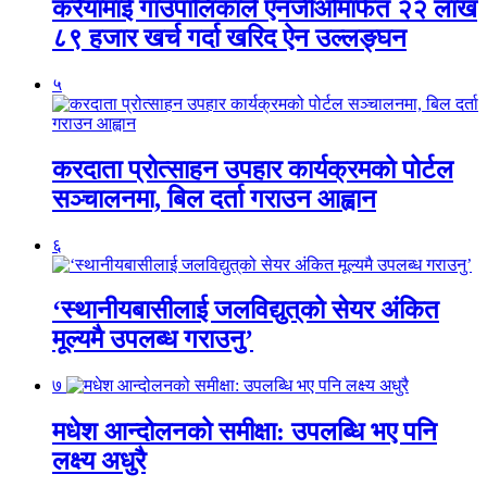
करैयामाई गाउँपालिकाले एनजीओमार्फत २२ लाख
८९ हजार खर्च गर्दा खरिद ऐन उल्लङ्घन
५
करदाता प्रोत्साहन उपहार कार्यक्रमको पोर्टल
सञ्चालनमा, बिल दर्ता गराउन आह्वान
६
‘स्थानीयबासीलाई जलविद्युत्‌को सेयर अंकित
मूल्यमै उपलब्ध गराउनु’
७
मधेश आन्दोलनको समीक्षा: उपलब्धि भए पनि
लक्ष्य अधुरै