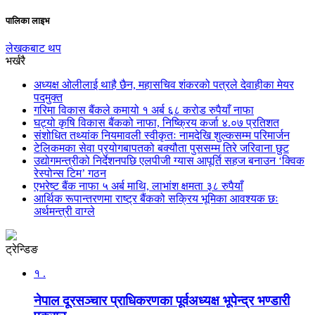
पालिका लाइभ
लेखकबाट थप
भर्खरै
अध्यक्ष ओलीलाई थाहै छैन, महासचिव शंकरको पत्रले देवाहीका मेयर
पदमुक्त
गरिमा विकास बैंकले कमायो १ अर्ब ६८ करोड रुपैयाँ नाफा
घट्यो कृषि विकास बैंकको नाफा, निष्क्रिय कर्जा ४.०७ प्रतिशत
संशोधित तथ्यांक नियमावली स्वीकृतः नामदेखि शुल्कसम्म परिमार्जन
टेलिकमका सेवा प्रयोगबापतको बक्यौता पुससम्म तिरे जरिवाना छुट
उद्योगमन्त्रीको निर्देशनपछि एलपीजी ग्यास आपूर्ति सहज बनाउन ‘क्विक
रेस्पोन्स टिम’ गठन
एभरेष्ट बैंक नाफा ५ अर्ब माथि, लाभांश क्षमता ३८ रुपैयाँ
आर्थिक रूपान्तरणमा राष्ट्र बैंकको सक्रिय भूमिका आवश्यक छः
अर्थमन्त्री वाग्ले
ट्रेन्डिङ
१ .
नेपाल दूरसञ्चार प्राधिकरणका पूर्वअध्यक्ष भूपेन्द्र भण्डारी