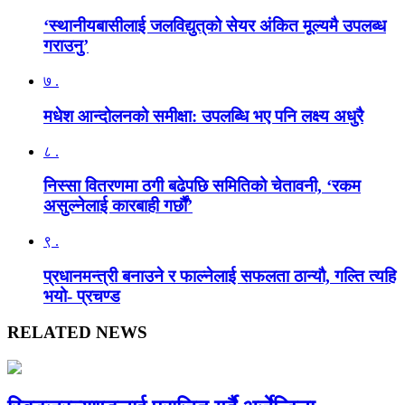
‘स्थानीयबासीलाई जलविद्युत्‌को सेयर अंकित मूल्यमै उपलब्ध
गराउनु’
७ .
मधेश आन्दोलनको समीक्षा: उपलब्धि भए पनि लक्ष्य अधुरै
८ .
निस्सा वितरणमा ठगी बढेपछि समितिको चेतावनी, ‘रकम
असुल्नेलाई कारबाही गर्छाैं’
९ .
प्रधानमन्त्री बनाउने र फाल्नेलाई सफलता ठान्यौ, गल्ति त्यहि
भयो- प्रचण्ड
RELATED NEWS