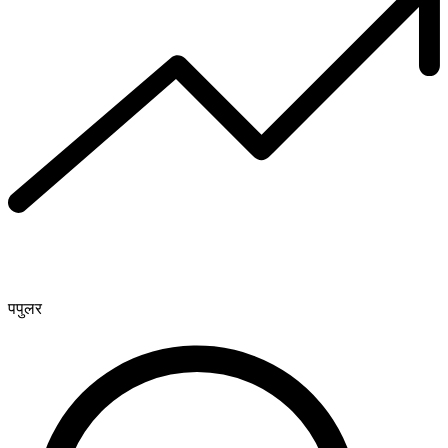
पपुलर