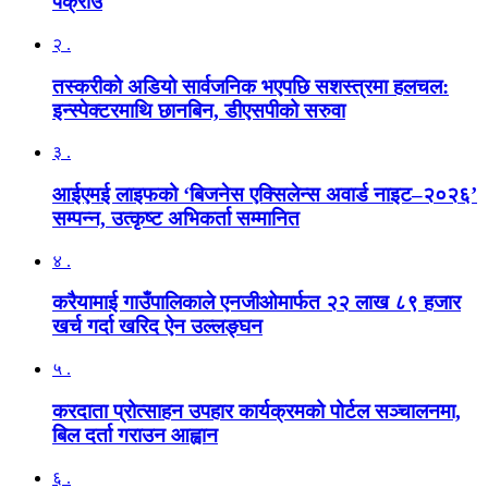
पक्राउ
२ .
तस्करीको अडियो सार्वजनिक भएपछि सशस्त्रमा हलचल:
इन्स्पेक्टरमाथि छानबिन, डीएसपीको सरुवा
३ .
आईएमई लाइफको ‘बिजनेस एक्सिलेन्स अवार्ड नाइट–२०२६’
सम्पन्न, उत्कृष्ट अभिकर्ता सम्मानित
४ .
करैयामाई गाउँपालिकाले एनजीओमार्फत २२ लाख ८९ हजार
खर्च गर्दा खरिद ऐन उल्लङ्घन
५ .
करदाता प्रोत्साहन उपहार कार्यक्रमको पोर्टल सञ्चालनमा,
बिल दर्ता गराउन आह्वान
६ .