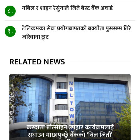
नबिल र शाइन रेसुंगाले जिते बेस्ट बैंक अवार्ड
८ .
टेलिकमका सेवा प्रयोगबापतको बक्यौता पुससम्म तिरे
९ .
जरिवाना छुट
RELATED NEWS
करदाता प्रोत्साहन उपहार कार्यक्रमलाई
सघाउन माछापुच्छ्रे बैंकको ‘बिल जितौँ’