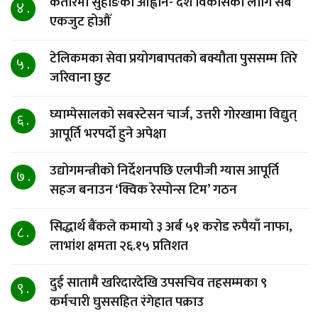
कतारमा सुहाङकाे आह्वान- देश विकासका लागि सबै
४ .
एकजुट होऔँ
टेलिकमका सेवा प्रयोगबापतको बक्यौता पुससम्म तिरे
५ .
जरिवाना छुट
घ्याम्पेसालको सबस्टेसन चार्ज, उत्तरी गोरखामा विद्युत्
६ .
आपूर्ति भरपर्दो हुने अपेक्षा
उद्योगमन्त्रीको निर्देशनपछि एलपीजी ग्यास आपूर्ति
७ .
सहज बनाउन ‘क्विक रेस्पोन्स टिम’ गठन
सिद्धार्थ बैंकले कमायो ३ अर्ब ५१ करोड रुपैयाँ नाफा,
८ .
लाभांश क्षमता २६.१५ प्रतिशत
दुई सातामै खरिदारदेखि उपसचिव तहसम्मका ९
९ .
कर्मचारी घुससहित रंगेहात पक्राउ