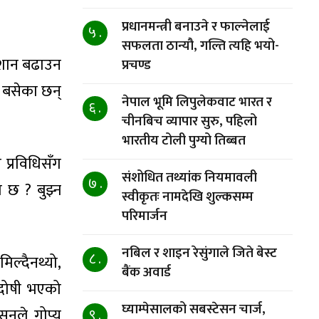
प्रधानमन्त्री बनाउने र फाल्नेलाई
५ .
सफलता ठान्यौ, गल्ति त्यहि भयो-
ो शान बढाउन
प्रचण्ड
र बसेका छन्
नेपाल भूमि लिपुलेकवाट भारत र
६ .
चीनबिच व्यापार सुरु, पहिलो
भारतीय टोली पुग्यो तिब्बत
प्रविधिसँग
संशोधित तथ्यांक नियमावली
७ .
 छ ? बुझ्न
स्वीकृतः नामदेखि शुल्कसम्म
परिमार्जन
नबिल र शाइन रेसुंगाले जिते बेस्ट
८ .
िल्दैनथ्यो,
बैंक अवार्ड
 दोषी भएको
घ्याम्पेसालको सबस्टेसन चार्ज,
सनले गोप्य
९ .