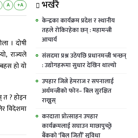
भर्खरै
A
+A
केन्द्रका कार्यक्रम प्रदेश र स्थानीय
तहले रोकिरहेका छन् : महामन्त्री
आचार्य
ोला । दोषी
ो, राज्यले
संसदमा प्रश्न उठेपछि प्रधानमन्त्री भन्छन्
: उद्योगहरूमा सुधार देखिन थाल्यो
 बहस हो यो
उपहार जित्ने हेमराज र सपनालाई
अर्थमन्त्रीको फोन– बिल सुरक्षित
न् त ? होइन
राख्नुस्
लेर विदेशमा
करदाता प्रोत्साहन उपहार
कार्यक्रमलाई सघाउन माछापुच्छ्रे
बैंकको ‘बिल जितौँ’ सुविधा