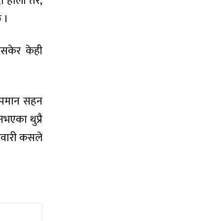
दा होला तर,
छ ।
नसकेर केही
 अपमान सहन
भएका थुप्रै
ेवारी कसले