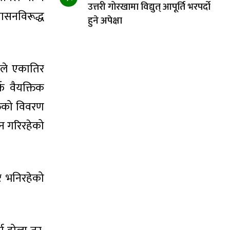
उत्तरी गोरखामा विद्युत् आपूर्ति भरपर्दो
शासनविरूद्ध
हुने अपेक्षा
यसले एकातिर
फ वैयक्तिक
तिको विवरण
घन गरिरहेको
र भनिरहेको