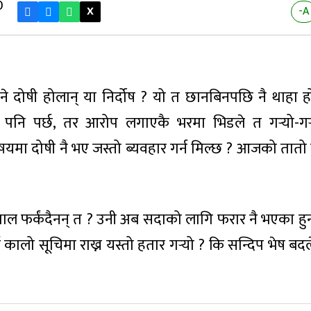
0
X
-A
े दोषी होलान् या निर्दोष ? यो त छानबिनपछि नै थाहा ह
नि पर्छ, तर आरोप लगाएकै भरमा भिडले त गऱ्यो-गऱ्य
षयमा दोषी नै भए जस्तो ब्यवहार गर्न मिल्छ ? आजको तातो
पाल फर्कंदैनन् त ? उनी अब सदाको लागि फरार नै भएका हु
 कालो सूचिमा राख्न यस्तो हतार गऱ्यो ? कि सन्दिप भेष बद