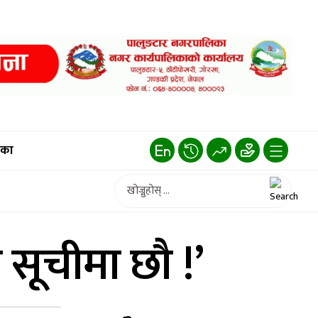
िका
 सूचीमा छौ !’