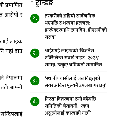
ट्रेन्डिङ
षी प्रमाणित
 त आरोपी र
तस्करीको अडियो सार्वजनिक
१ .
भएपछि सशस्त्रमा हलचल:
इन्स्पेक्टरमाथि छानबिन, डीएसपीको
सरुवा
सैलाई लाइक
नि यही दाउ
आईएमई लाइफको ‘बिजनेस
२ .
एक्सिलेन्स अवार्ड नाइट–२०२६’
सम्पन्न, उत्कृष्ट अभिकर्ता सम्मानित
ने नेपालमा
‘स्थानीयबासीलाई जलविद्युत्‌को
३ .
सेयर अंकित मूल्यमै उपलब्ध गराउनु’
ितले आफ्नो
निस्सा वितरणमा ठगी बढेपछि
४ .
समितिको चेतावनी, ‘रकम
असुल्नेलाई कारबाही गर्छाैं’
 सन्दिपलाई