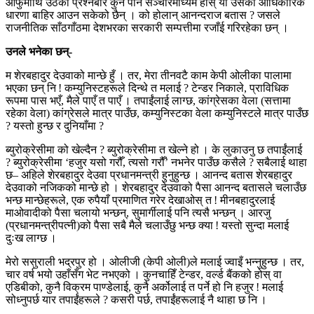
आफुमाथि उठेका प्रश्नबारे कुनै पनि सञ्चारमाध्यम होस् या उसको आधिकारिक
धारणा बाहिर आउन सकेको छैन् । को होलान् आनन्दराज बतास ? जसले
राजनीतिक साँठगाँठमा देशभरका सरकारी सम्पत्तीमा रजाँई गरिरहेका छन् ।
उनले भनेका छन्-
म शेरबहादुर देउवाको मान्छे हुँ । तर, मेरा तीनवटै काम केपी ओलीका पालामा
भएका छन् नि ! कम्युनिस्टहरूले दिन्थे त मलाई ? टेन्डर निकाले, प्राविधिक
रूपमा पास भएँ, मैले पाएँ त पाएँ । तपाईंलाई लाग्छ, कांग्रेसका वेला (सत्तामा
रहेका वेला) कांग्रेसले मात्र पाउँछ, कम्युनिस्टका वेला कम्युनिस्टले मात्र पाउँछ
? यस्तो हुन्छ र दुनियाँमा ?
ब्युरोक्रेसीमा को खेल्दैन ? ब्युरोक्रेसीमा त खेल्ने हो । के लुकाउनु छ तपाईंलाई
? ब्युरोक्रेसीमा ‘हजुर यसो गरौँ, त्यसो गरौँ’ नभनेर पाउँछ कसैले ? सबैलाई थाहा
छ– अहिले शेरबहादुर देउवा प्रधानमन्त्री हुनुहुन्छ । आनन्द बतास शेरबहादुर
देउवाको नजिकको मान्छे हो । शेरबहादुर देउवाको पैसा आनन्द बतासले चलाउँछ
भन्छ मान्छेहरूले, एक रुपैयाँ प्रमाणित गरेर देखाओस् त ! मीनबहादुरलाई
माओवादीको पैसा चलायो भन्छन्, सुमार्गीलाई पनि त्यसै भन्छन् । आरजु
(प्रधानमन्त्रीपत्नी)को पैसा सबै मैले चलाउँछु भन्छ क्या ! यस्तो सुन्दा मलाई
दुःख लाग्छ ।
मेरो ससुराली भद्रपुर हो । ओलीजी (केपी ओली)ले मलाई ज्वाइँ भन्नुहुन्छ । तर,
चार वर्ष भयो उहाँसँग भेट नभएको । कुनचाहिँ टेन्डर, वर्ल्ड बैंकको होस् वा
एडिबीको, कुनै विक्रम पाण्डेलाई, कुनै अर्कोलाई त पर्ने हो नि हजुर ! मलाई
सोध्नुपर्छ यार तपाईंहरूले ? कसरी पर्छ, तपाईंहरूलाई नै थाहा छ नि ।