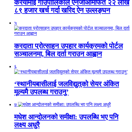
करैयामाई गाउँपालिकाले एनजीओमार्फत २२ लाख
८९ हजार खर्च गर्दा खरिद ऐन उल्लङ्घन
५
करदाता प्रोत्साहन उपहार कार्यक्रमको पोर्टल
सञ्चालनमा, बिल दर्ता गराउन आह्वान
६
‘स्थानीयबासीलाई जलविद्युत्‌को सेयर अंकित
मूल्यमै उपलब्ध गराउनु’
७
मधेश आन्दोलनको समीक्षा: उपलब्धि भए पनि
लक्ष्य अधुरै