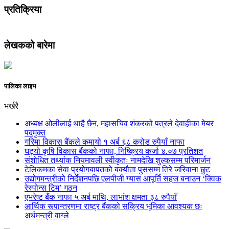
प्रतिक्रिया
लेखकको बारेमा
पालिका लाइभ
भर्खरै
अध्यक्ष ओलीलाई थाहै छैन, महासचिव शंकरको पत्रले देवाहीका मेयर
पदमुक्त
गरिमा विकास बैंकले कमायो १ अर्ब ६८ करोड रुपैयाँ नाफा
घट्यो कृषि विकास बैंकको नाफा, निष्क्रिय कर्जा ४.०७ प्रतिशत
संशोधित तथ्यांक नियमावली स्वीकृतः नामदेखि शुल्कसम्म परिमार्जन
टेलिकमका सेवा प्रयोगबापतको बक्यौता पुससम्म तिरे जरिवाना छुट
उद्योगमन्त्रीको निर्देशनपछि एलपीजी ग्यास आपूर्ति सहज बनाउन ‘क्विक
रेस्पोन्स टिम’ गठन
एभरेष्ट बैंक नाफा ५ अर्ब माथि, लाभांश क्षमता ३८ रुपैयाँ
आर्थिक रूपान्तरणमा राष्ट्र बैंकको सक्रिय भूमिका आवश्यक छः
अर्थमन्त्री वाग्ले