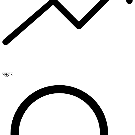
पपुलर