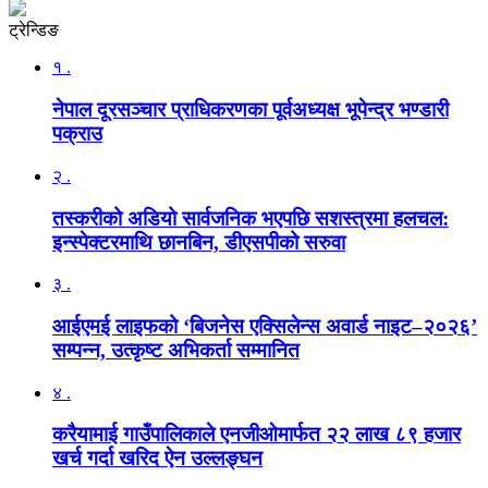
ट्रेन्डिङ
१ .
नेपाल दूरसञ्चार प्राधिकरणका पूर्वअध्यक्ष भूपेन्द्र भण्डारी
पक्राउ
२ .
तस्करीको अडियो सार्वजनिक भएपछि सशस्त्रमा हलचल:
इन्स्पेक्टरमाथि छानबिन, डीएसपीको सरुवा
३ .
आईएमई लाइफको ‘बिजनेस एक्सिलेन्स अवार्ड नाइट–२०२६’
सम्पन्न, उत्कृष्ट अभिकर्ता सम्मानित
४ .
करैयामाई गाउँपालिकाले एनजीओमार्फत २२ लाख ८९ हजार
खर्च गर्दा खरिद ऐन उल्लङ्घन