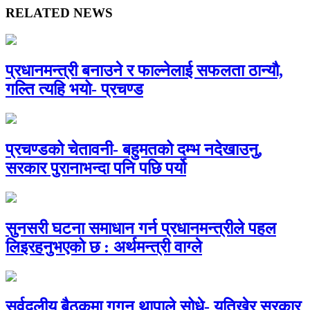
RELATED NEWS
प्रधानमन्त्री बनाउने र फाल्नेलाई सफलता ठान्यौ,
गल्ति त्यहि भयो- प्रचण्ड
प्रचण्डको चेतावनी- बहुमतको दम्भ नदेखाउनु,
सरकार पुरानाभन्दा पनि पछि पर्यो
सुनसरी घटना समाधान गर्न प्रधानमन्त्रीले पहल
लिइरहनुभएको छ : अर्थमन्त्री वाग्ले
सर्वदलीय बैठकमा गगन थापाले सोधे- यतिखेर सरकार