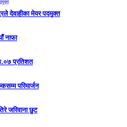
ले देवाहीका मेयर पदमुक्त
ाँ नाफा
ा ४.०७ प्रतिशत
्कसम्म परिमार्जन
िरे जरिवाना छुट