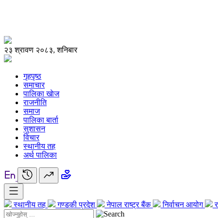
२३ श्रावण २०८३, शनिबार
गृहपृष्ठ
समाचार
पालिका खाेज
राजनीति
समाज
पालिका बार्ता
सुशासन
विचार
स्थानीय तह
अर्थ पालिका
स्थानीय तह
गण्डकी प्रदेश
नेपाल राष्ट्र बैंक
निर्वाचन आयोग
र