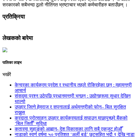
सरकारको सबैभन्दा ठूलो नीतिगत भ्रष्टाचार भएको कर्मचारीहरु बताउँछन् ।
प्रतिक्रिया
लेखकको बारेमा
पालिका लाइभ
भर्खरै
केन्द्रका कार्यक्रम प्रदेश र स्थानीय तहले रोकिरहेका छन् : महामन्त्री
आचार्य
संसदमा प्रश्न उठेपछि प्रधानमन्त्री भन्छन् : उद्योगहरूमा सुधार देखिन
थाल्यो
उपहार जित्ने हेमराज र सपनालाई अर्थमन्त्रीको फोन– बिल सुरक्षित
राख्नुस्
करदाता प्रोत्साहन उपहार कार्यक्रमलाई सघाउन माछापुच्छ्रे बैंकको
‘बिल जितौँ’ सुविधा
कतारमा सुहाङकाे आह्वान- देश विकासका लागि सबै एकजुट होऔँ
नाडाको स्वर्ण वर्षमा ५० प्रतिशत ‘अर्ली बर्ड’ छुटसहित भदौ ९ देखि नाडा