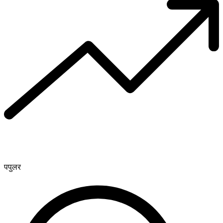
पपुलर