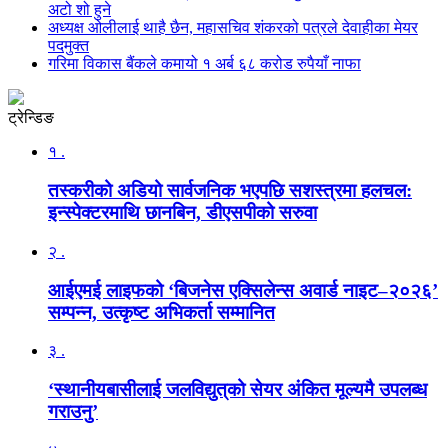
अटो शो हुने
अध्यक्ष ओलीलाई थाहै छैन, महासचिव शंकरको पत्रले देवाहीका मेयर
पदमुक्त
गरिमा विकास बैंकले कमायो १ अर्ब ६८ करोड रुपैयाँ नाफा
ट्रेन्डिङ
१ .
तस्करीको अडियो सार्वजनिक भएपछि सशस्त्रमा हलचल:
इन्स्पेक्टरमाथि छानबिन, डीएसपीको सरुवा
२ .
आईएमई लाइफको ‘बिजनेस एक्सिलेन्स अवार्ड नाइट–२०२६’
सम्पन्न, उत्कृष्ट अभिकर्ता सम्मानित
३ .
‘स्थानीयबासीलाई जलविद्युत्‌को सेयर अंकित मूल्यमै उपलब्ध
गराउनु’