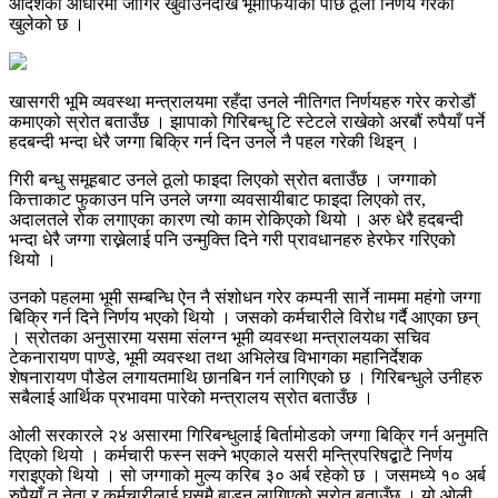
आदेशका आधारमा जागिर खुवाउनेदेखि भूमाफियाको पछि ठूला निर्णय गरेको
खुलेको छ ।
खासगरी भूमि व्यवस्था मन्त्रालयमा रहँदा उनले नीतिगत निर्णयहरु गरेर करोडौं
कमाएको स्रोत बताउँछ । झापाको गिरिबन्धु टि स्टेटले राखेको अरबौं रुपैयाँ पर्ने
हदबन्दी भन्दा धेरै जग्गा बिक्रि गर्न दिन उनले नै पहल गरेकी थिइन् ।
गिरी बन्धु समूहबाट उनले ठूलो फाइदा लिएको स्रोत बताउँछ । जग्गाको
कित्ताकाट फुकाउन पनि उनले जग्गा व्यवसायीबाट फाइदा लिएको तर,
अदालतले रोक लगाएका कारण त्यो काम रोकिएको थियो । अरु धेरै हदबन्दी
भन्दा धेरै जग्गा राख्नेलाई पनि उन्मुक्ति दिने गरी प्रावधानहरु हेरफेर गरिएको
थियो ।
उनको पहलमा भूमी सम्बन्धि ऐन नै संशोधन गरेर कम्पनी सार्ने नाममा महंगो जग्गा
बिक्रि गर्न दिने निर्णय भएको थियो । जसको कर्मचारीले विरोध गर्दै आएका छन्
। स्रोतका अनुसारमा यसमा संलग्न भूमी व्यवस्था मन्त्रालयका सचिव
टेकनारायण पाण्डे, भूमी व्यवस्था तथा अभिलेख विभागका महानिर्देशक
शेषनारायण पौडेल लगायतमाथि छानबिन गर्न लागिएको छ । गिरिबन्धुले उनीहरु
सबैलाई आर्थिक प्रभावमा पारेको मन्त्रालय स्रोत बताउँछ ।
ओली सरकारले २४ असारमा गिरिबन्धुलाई बिर्तामोडको जग्गा बिक्रि गर्न अनुमति
दिएको थियो । कर्मचारी फस्न सक्ने भएकाले यसरी मन्त्रिपरिषद्बाटै निर्णय
गराइएको थियो । सो जग्गाको मुल्य करिब ३० अर्ब रहेको छ । जसमध्ये १० अर्ब
रुपैयाँ त नेता र कर्मचारीलाई घुसमै बाड्न लागिएको स्रोत बताउँछ । यो ओली