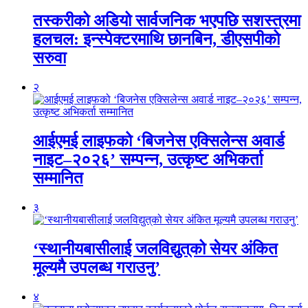
तस्करीको अडियो सार्वजनिक भएपछि सशस्त्रमा
हलचल: इन्स्पेक्टरमाथि छानबिन, डीएसपीको
सरुवा
२
आईएमई लाइफको ‘बिजनेस एक्सिलेन्स अवार्ड
नाइट–२०२६’ सम्पन्न, उत्कृष्ट अभिकर्ता
सम्मानित
३
‘स्थानीयबासीलाई जलविद्युत्‌को सेयर अंकित
मूल्यमै उपलब्ध गराउनु’
४