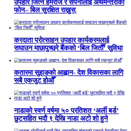
उपहार जित्ने हेमराज र सपनालाई अर्थमन्त्रीको
फोन– बिल सुरक्षित राख्नुस्
करदाता प्रोत्साहन उपहार कार्यक्रमलाई
सघाउन माछापुच्छ्रे बैंकको ‘बिल जितौँ’ सुविधा
कतारमा सुहाङकाे आह्वान- देश विकासका लागि
सबै एकजुट होऔँ
नाडाको स्वर्ण वर्षमा ५० प्रतिशत ‘अर्ली बर्ड’
छुटसहित भदौ ९ देखि नाडा अटो शो हुने