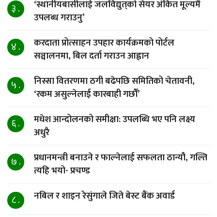
‘स्थानीयबासीलाई जलविद्युत्‌को सेयर अंकित मूल्यमै
३ .
उपलब्ध गराउनु’
करदाता प्रोत्साहन उपहार कार्यक्रमको पोर्टल
४ .
सञ्चालनमा, बिल दर्ता गराउन आह्वान
निस्सा वितरणमा ठगी बढेपछि समितिको चेतावनी,
५ .
‘रकम असुल्नेलाई कारबाही गर्छाैं’
मधेश आन्दोलनको समीक्षा: उपलब्धि भए पनि लक्ष्य
६ .
अधुरै
प्रधानमन्त्री बनाउने र फाल्नेलाई सफलता ठान्यौ, गल्ति
७ .
त्यहि भयो- प्रचण्ड
नबिल र शाइन रेसुंगाले जिते बेस्ट बैंक अवार्ड
८ .