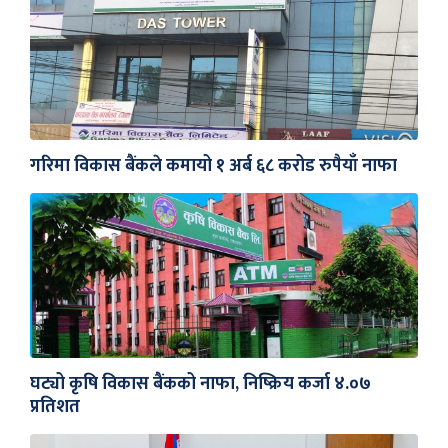
गरिमा विकास बैंकले कमायो १ अर्ब ६८ करोड रुपैयाँ नाफा
घट्यो कृषि विकास बैंकको नाफा, निष्क्रिय कर्जा ४.०७
प्रतिशत