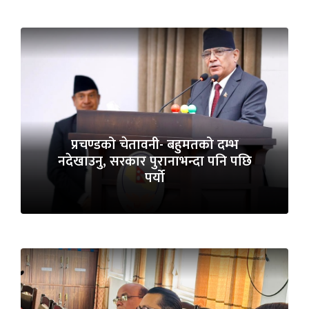
प्रचण्डको चेतावनी- बहुमतको दम्भ
नदेखाउनु, सरकार पुरानाभन्दा पनि पछि
पर्यो