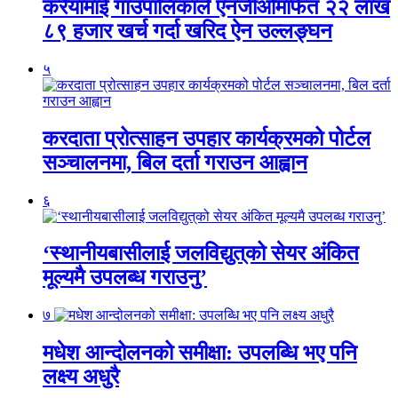
करैयामाई गाउँपालिकाले एनजीओमार्फत २२ लाख
८९ हजार खर्च गर्दा खरिद ऐन उल्लङ्घन
५
करदाता प्रोत्साहन उपहार कार्यक्रमको पोर्टल
सञ्चालनमा, बिल दर्ता गराउन आह्वान
६
‘स्थानीयबासीलाई जलविद्युत्‌को सेयर अंकित
मूल्यमै उपलब्ध गराउनु’
७
मधेश आन्दोलनको समीक्षा: उपलब्धि भए पनि
लक्ष्य अधुरै