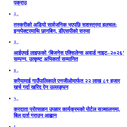
पक्राउ
२ .
तस्करीको अडियो सार्वजनिक भएपछि सशस्त्रमा हलचल:
इन्स्पेक्टरमाथि छानबिन, डीएसपीको सरुवा
३ .
आईएमई लाइफको ‘बिजनेस एक्सिलेन्स अवार्ड नाइट–२०२६’
सम्पन्न, उत्कृष्ट अभिकर्ता सम्मानित
४ .
करैयामाई गाउँपालिकाले एनजीओमार्फत २२ लाख ८९ हजार
खर्च गर्दा खरिद ऐन उल्लङ्घन
५ .
करदाता प्रोत्साहन उपहार कार्यक्रमको पोर्टल सञ्चालनमा,
बिल दर्ता गराउन आह्वान
६ .