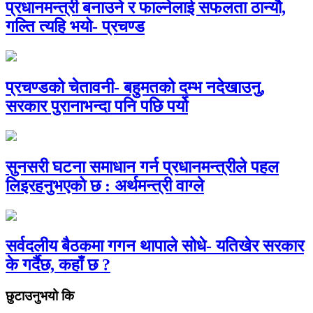
प्रधानमन्त्री बनाउने र फाल्नेलाई सफलता ठान्यौ,
गल्ति त्यहि भयो- प्रचण्ड
प्रचण्डको चेतावनी- बहुमतको दम्भ नदेखाउनु,
सरकार पुरानाभन्दा पनि पछि पर्यो
सुनसरी घटना समाधान गर्न प्रधानमन्त्रीले पहल
लिइरहनुभएको छ : अर्थमन्त्री वाग्ले
सर्वदलीय बैठकमा गगन थापाले सोधे- यतिखेर सरकार
के गर्दैछ, कहाँ छ ?
छुटाउनुभयो कि