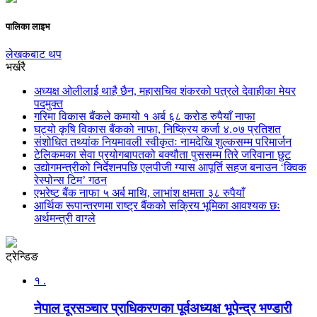
पालिका लाइभ
लेखकबाट थप
भर्खरै
अध्यक्ष ओलीलाई थाहै छैन, महासचिव शंकरको पत्रले देवाहीका मेयर
पदमुक्त
गरिमा विकास बैंकले कमायो १ अर्ब ६८ करोड रुपैयाँ नाफा
घट्यो कृषि विकास बैंकको नाफा, निष्क्रिय कर्जा ४.०७ प्रतिशत
संशोधित तथ्यांक नियमावली स्वीकृतः नामदेखि शुल्कसम्म परिमार्जन
टेलिकमका सेवा प्रयोगबापतको बक्यौता पुससम्म तिरे जरिवाना छुट
उद्योगमन्त्रीको निर्देशनपछि एलपीजी ग्यास आपूर्ति सहज बनाउन ‘क्विक
रेस्पोन्स टिम’ गठन
एभरेष्ट बैंक नाफा ५ अर्ब माथि, लाभांश क्षमता ३८ रुपैयाँ
आर्थिक रूपान्तरणमा राष्ट्र बैंकको सक्रिय भूमिका आवश्यक छः
अर्थमन्त्री वाग्ले
ट्रेन्डिङ
१ .
नेपाल दूरसञ्चार प्राधिकरणका पूर्वअध्यक्ष भूपेन्द्र भण्डारी