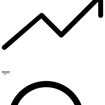
पपुलर