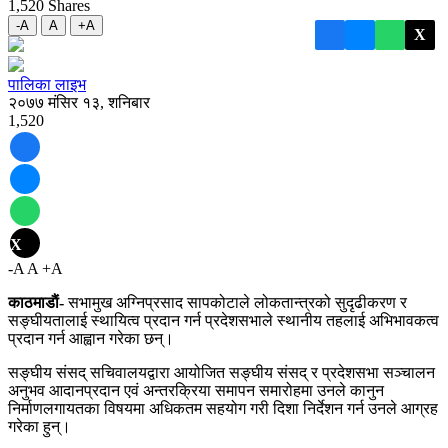
1,520
Shares
-A
A
+A
X
पालिका लाइभ
२०७७ मंसिर १३, शनिबार
1,520
X
-A
A
+A
काठमाडाैं-
सभामुख अग्निप्रसाद सापकोटाले लोकतान्त्रको सुदृढीकरण र
सङ्‍घीयतालाई स्थायित्व प्रदान गर्न प्रदेशसभाले स्थानीय तहलाई अभिभावकत्व
प्रदान गर्न आह्वान गरेका छन्।
सङ्‍घीय संसद् सचिवालयद्वारा आयोजित सङ्‍घीय संसद् र प्रदेशसभा सञ्चालन
अनुभव आदानप्रदान एवं अन्तरक्रिया समापन समारोहमा उनले कानुन
निर्माणलगायतका विषयमा अधिकतम सहयोग गरी दिशा निर्देशन गर्न उनले आग्रह
गरेका हुन्।