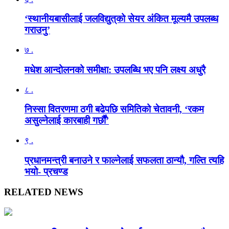
‘स्थानीयबासीलाई जलविद्युत्‌को सेयर अंकित मूल्यमै उपलब्ध
गराउनु’
७ .
मधेश आन्दोलनको समीक्षा: उपलब्धि भए पनि लक्ष्य अधुरै
८ .
निस्सा वितरणमा ठगी बढेपछि समितिको चेतावनी, ‘रकम
असुल्नेलाई कारबाही गर्छाैं’
९ .
प्रधानमन्त्री बनाउने र फाल्नेलाई सफलता ठान्यौ, गल्ति त्यहि
भयो- प्रचण्ड
RELATED NEWS