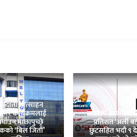
रदाता प्रोत्साहन
हार कार्यक्रमलाई
नाडाको स्वर्ण वर्षम
घाउन माछापुच्छ्रे
प्रतिशत ‘अर्ली बर्
ैंकको ‘बिल जितौँ’
छुटसहित भदौ ९ द