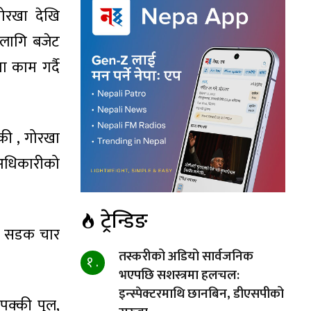
गोरखा देखि
 लागि बजेट
ा काम गर्दै
्डकी , गोरखा
द अधिकारीको
ट्रेन्डिङ
ान सडक चार
तस्करीको अडियो सार्वजनिक
१ .
भएपछि सशस्त्रमा हलचल:
इन्स्पेक्टरमाथि छानबिन, डीएसपीको
 पक्की पुल,