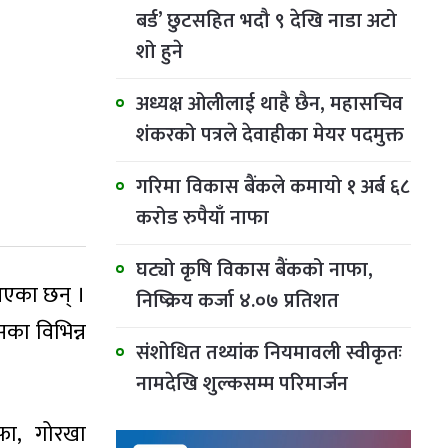
बर्ड’ छुटसहित भदौ ९ देखि नाडा अटो
शो हुने
अध्यक्ष ओलीलाई थाहै छैन, महासचिव
शंकरको पत्रले देवाहीका मेयर पदमुक्त
गरिमा विकास बैंकले कमायो १ अर्ब ६८
करोड रुपैयाँ नाफा
घट्यो कृषि विकास बैंकको नाफा,
आएका छन् ।
निष्क्रिय कर्जा ४.०७ प्रतिशत
सका विभिन्न
संशोधित तथ्यांक नियमावली स्वीकृतः
नामदेखि शुल्कसम्म परिमार्जन
गुफा, गोरखा