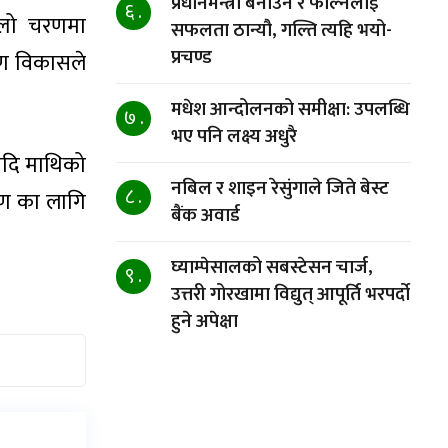
प्रधानमन्त्री बनाउने र फाल्नेलाई
६ .
्लो चरणमा
सफलता ठान्यौ, गल्ति त्यहि भयो-
प्रचण्ड
ारण विकासले
मधेश आन्दोलनको समीक्षा: उपलब्धि
७ .
भए पनि लक्ष्य अधुरै
 नदि माथिको
नबिल र शाइन रेसुंगाले जिते बेस्ट
८ .
ाण का लागि
बैंक अवार्ड
घ्याम्पेसालको सबस्टेसन चार्ज,
९ .
उत्तरी गोरखामा विद्युत् आपूर्ति भरपर्दो
हुने अपेक्षा