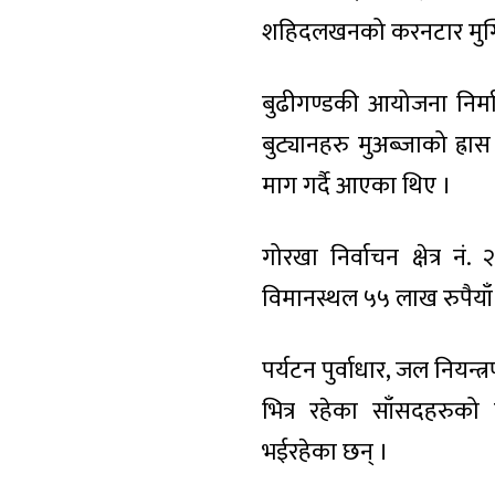
शहिदलखनको करनटार मुग्लिन
बुढीगण्डकी आयोजना निर्म
बुट्यानहरु मुअब्जाको ह्रा
माग गर्दै आएका थिए ।
गोरखा निर्वाचन क्षेत्र न
विमानस्थल ५५ लाख रुपैया
पर्यटन पुर्वाधार, जल नियन
भित्र रहेका साँसदहरुक
भईरहेका छन् ।