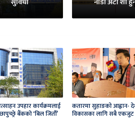
सुविधा
नाडा अटो शो हुन
ोत्साहन उपहार कार्यक्रमलाई
कतारमा सुहाङकाे आह्वान- द
पुच्छ्रे बैंकको ‘बिल जितौँ’
विकासका लागि सबै एकजुट 