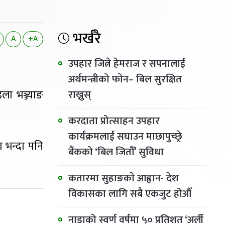
भर्खरै
A
+A
उपहार जित्ने हेमराज र सपनालाई
अर्थमन्त्रीको फोन– बिल सुरक्षित
ला भञ्ज्याङ
राख्नुस्
करदाता प्रोत्साहन उपहार
कार्यक्रमलाई सघाउन माछापुच्छ्रे
 भन्दा पनि
बैंकको ‘बिल जितौँ’ सुविधा
कतारमा सुहाङकाे आह्वान- देश
विकासका लागि सबै एकजुट होऔँ
नाडाको स्वर्ण वर्षमा ५० प्रतिशत ‘अर्ली