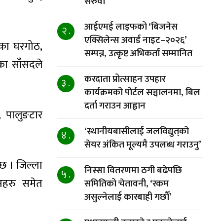
सरुवा
आईएमई लाइफको ‘बिजनेस
२ .
एक्सिलेन्स अवार्ड नाइट–२०२६’
ेका घरगोठ,
सम्पन्न, उत्कृष्ट अभिकर्ता सम्मानित
रका साँसदले
करदाता प्रोत्साहन उपहार
३ .
कार्यक्रमको पोर्टल सञ्चालनमा, बिल
दर्ता गराउन आह्वान
ड, पालुङटार
‘स्थानीयबासीलाई जलविद्युत्‌को
४ .
सेयर अंकित मूल्यमै उपलब्ध गराउनु’
 छ । जिल्ला
निस्सा वितरणमा ठगी बढेपछि
५ .
महरु समेत
समितिको चेतावनी, ‘रकम
असुल्नेलाई कारबाही गर्छाैं’