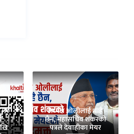
ा ५०
अध्यक्ष ओलीलाई थाहै
ड’
छैन, महासचिव शंकरको
ेखि
पत्रले देवाहीका मेयर