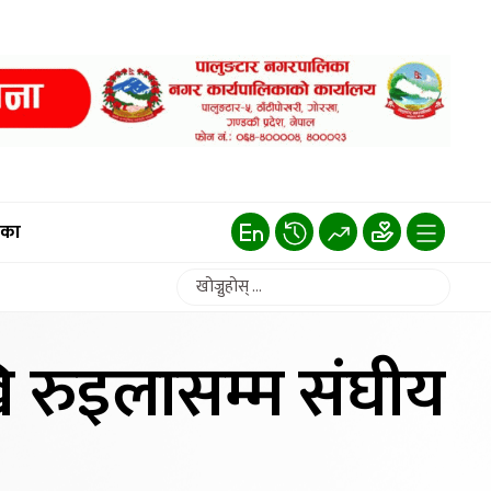
िका
खि रुइलासम्म संघीय