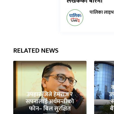
लेखकको बारेमा
पालिका लाइभ
RELATED NEWS
क
उपहार जित्ने हेमराज र
उप
सपनालाई अर्थमन्त्रीको
स
फोन– बिल सुरक्षित
ब