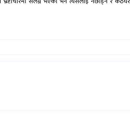
भ्रष्टाचारमा संलग्न भएको भने त्यसलाई नछाड्ने र कठघरम