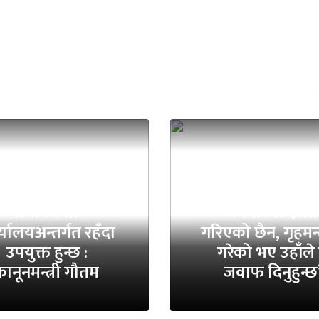
ट्रिय अनुसन्धान विभाग
प्रधानमन्त्री
‘धर्मबारे सम्झौत
्यालयअन्तर्गत रहँदा
गरिएको छैन, गृहमन्त
उपयुक्त हुन्छ :
गरेको भए उहाँले 
ानूनमन्त्री गौतम
जवाफ दिनुहुन्छ