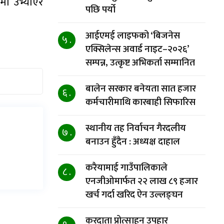
ा उभ्याएरै
पछि पर्यो
आईएमई लाइफको ‘बिजनेस
५ .
एक्सिलेन्स अवार्ड नाइट–२०२६’
सम्पन्न, उत्कृष्ट अभिकर्ता सम्मानित
बालेन सरकार बनेयता सात हजार
६ .
कर्मचारीमाथि कारबाही सिफारिस
स्थानीय तह निर्वाचन गैरदलीय
७ .
बनाउन हुँदैन : अध्यक्ष दाहाल
करैयामाई गाउँपालिकाले
८ .
एनजीओमार्फत २२ लाख ८९ हजार
खर्च गर्दा खरिद ऐन उल्लङ्घन
करदाता प्रोत्साहन उपहार