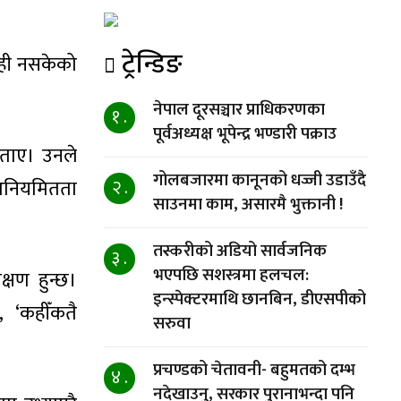
ट्रेन्डिङ
ेही नसकेको
नेपाल दूरसञ्चार प्राधिकरणका
१ .
पूर्वअध्यक्ष भूपेन्द्र भण्डारी पक्राउ
बताए। उनले
गोलबजारमा कानूनको धज्जी उडाउँदै
अनियमितता
२ .
साउनमा काम, असारमै भुक्तानी !
तस्करीको अडियो सार्वजनिक
३ .
भएपछि सशस्त्रमा हलचल:
्षण हुन्छ।
इन्स्पेक्टरमाथि छानबिन, डीएसपीको
, ‘कहीँकतै
सरुवा
प्रचण्डको चेतावनी- बहुमतको दम्भ
४ .
नदेखाउनु, सरकार पुरानाभन्दा पनि