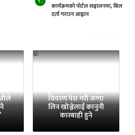
९ .
कार्यक्रमको पोर्टल सञ्चालनमा, बिल
दर्ता गराउन आह्वान
ा
भूमिहीनका नाममा झुटा
्रीले
विवरण पेश गरी जग्गा
नै
लिन खोज्नेलाई कानुनी
’
कारबाही हुने