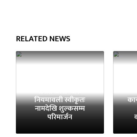
RELATED NEWS
राष्
संशोधित तथ्यांक
नियमावली स्वीकृतः
कार
नामदेखि शुल्कसम्म
परिमार्जन
क