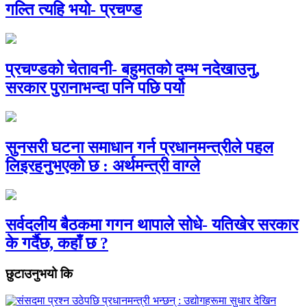
गल्ति त्यहि भयो- प्रचण्ड
प्रचण्डको चेतावनी- बहुमतको दम्भ नदेखाउनु,
सरकार पुरानाभन्दा पनि पछि पर्यो
सुनसरी घटना समाधान गर्न प्रधानमन्त्रीले पहल
लिइरहनुभएको छ : अर्थमन्त्री वाग्ले
सर्वदलीय बैठकमा गगन थापाले सोधे- यतिखेर सरकार
के गर्दैछ, कहाँ छ ?
छुटाउनुभयो कि