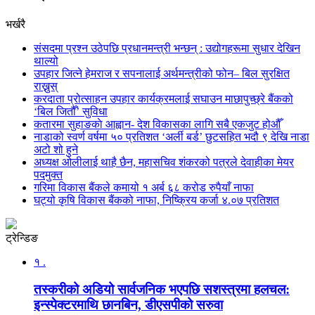
भर्खरै
संसदमा प्रश्न उठेपछि प्रधानमन्त्री भन्छन् : उद्योगहरूमा सुधार देखिन
थाल्यो
उपहार जित्ने हेमराज र सपनालाई अर्थमन्त्रीको फोन– बिल सुरक्षित
राख्नुस्
करदाता प्रोत्साहन उपहार कार्यक्रमलाई सघाउन माछापुच्छ्रे बैंकको
‘बिल जितौँ’ सुविधा
कतारमा सुहाङकाे आह्वान- देश विकासका लागि सबै एकजुट होऔँ
नाडाको स्वर्ण वर्षमा ५० प्रतिशत ‘अर्ली बर्ड’ छुटसहित भदौ ९ देखि नाडा
अटो शो हुने
अध्यक्ष ओलीलाई थाहै छैन, महासचिव शंकरको पत्रले देवाहीका मेयर
पदमुक्त
गरिमा विकास बैंकले कमायो १ अर्ब ६८ करोड रुपैयाँ नाफा
घट्यो कृषि विकास बैंकको नाफा, निष्क्रिय कर्जा ४.०७ प्रतिशत
ट्रेन्डिङ
१ .
तस्करीको अडियो सार्वजनिक भएपछि सशस्त्रमा हलचल:
इन्स्पेक्टरमाथि छानबिन, डीएसपीको सरुवा