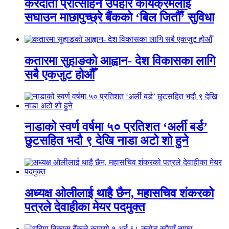
करदाता प्रोत्साहन उपहार कार्यक्रमलाई
सघाउन माछापुच्छ्रे बैंकको ‘बिल जितौँ’ सुविधा
कतारमा सुहाङकाे आह्वान- देश विकासका लागि
सबै एकजुट होऔँ
नाडाको स्वर्ण वर्षमा ५० प्रतिशत ‘अर्ली बर्ड’
छुटसहित भदौ ९ देखि नाडा अटो शो हुने
अध्यक्ष ओलीलाई थाहै छैन, महासचिव शंकरको
पत्रले देवाहीका मेयर पदमुक्त