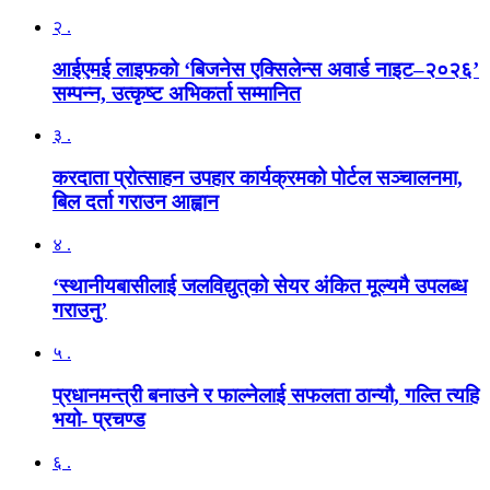
२ .
आईएमई लाइफको ‘बिजनेस एक्सिलेन्स अवार्ड नाइट–२०२६’
सम्पन्न, उत्कृष्ट अभिकर्ता सम्मानित
३ .
करदाता प्रोत्साहन उपहार कार्यक्रमको पोर्टल सञ्चालनमा,
बिल दर्ता गराउन आह्वान
४ .
‘स्थानीयबासीलाई जलविद्युत्‌को सेयर अंकित मूल्यमै उपलब्ध
गराउनु’
५ .
प्रधानमन्त्री बनाउने र फाल्नेलाई सफलता ठान्यौ, गल्ति त्यहि
भयो- प्रचण्ड
६ .