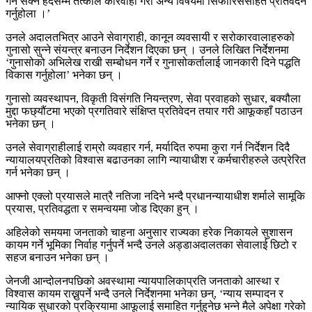
गर्न सक्ने हदसम्म तत्काल कारवाही गरी अन्य विषयमा सिफारिससहित प्रतिवेदन
गर्नुहोला ।’
उनले अदालतभित्र आउने सेवाग्राही, कानून व्यवसायी र सरोकारवालाहरुको
गुनासो सुन्ने संयन्त्र बनाउन निर्देशन दिएका छन् । उनले लिखित निर्देशनमा
‘गुनासोको अभिलेख राखी सम्बोधन गर्ने र गुनासोकर्तालाई जानकारी दिने पद्धति
विकास गर्नुहोला’ भनेका छन् ।
गुनासो व्यवस्थापन, विकृती विसंगति नियन्त्रण, सेवा प्रवाहको सुधार, बक्यौला
मुद्दा फछ्यौंटमा भएको प्रगतिवारे संक्षिप्त प्रतिवेदन तयार गरी आफूकहाँ पठाउन
भनेका छन् ।
उनले सेवाग्राहीलाई राम्रो व्यवहार गर्न, मर्यादित रुपमा कुरा गर्न निर्देशन दिदै
न्यायालयप्रतिको विश्वास बढाउनका लागि न्यायाधीश र कर्मचारीहरुले उत्प्रेरित
गर्न भनेका छन् ।
आफ्नो एक्लो प्रयासले मात्रै नतिजा नदिने भन्दै प्रधानन्यायाधीश शर्माले सामूकि
प्रयास, प्रतिवद्धता र समन्वयमा जोड दिएका हुन् ।
अहिलेको समयमा जनताको चाहना अनुसार राज्यका हरेक निकायले सुशासन
कायम गर्ने भूमिका निर्वाह गर्नुपर्ने भन्दै उनले अड्डाअदालतका सेवालाई छिटो र
सहज बनाउन भनेका छन् ।
जेनजी आन्दोलनपछिको अवस्थामा न्यायपालिकाप्रति जनताको आस्था र
विश्वास कायम राख्नुपर्ने भन्दै उनले निर्देशनमा भनेका छन्, ‘न्याय सम्पादन र
न्यायिक सुधारको प्रक्रियामा आफूलाई समाहित गर्नुहुनेछ भन्ने मैले अपेक्षा गरेको