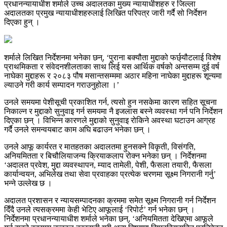
प्रधानन्यायाधीश शर्माले उच्च अदालतका मुख्य न्यायाधीशहरु र जिल्ला
अदालतका प्रमुख न्यायाधीशहरुलाई लिखित परिपत्र जारी गर्दै सो निर्देशन
दिएका हुन् ।
शर्माले लिखित निर्देशनमा भनेका छन्, ‘पुराना बक्यौता मुद्दाको फर्छ्यौटलाई विशेष
प्राथमिकता र संवेदनशीलताका साथ लिई यस आर्थिक वर्षको अन्तसम्म दुई वर्ष
नाघेका मुद्दाहरू र २०८३ पौष मसान्तसम्ममा अठार महिना नाघेका मुद्दाहरू शून्यमा
ल्याउने गरी कार्य सम्पादन गराउनुहोला ।’
उनले समयमा पेशीसूची प्रकाशित गर्न, त्यसो हुन नसकेमा कारण सहित सूचना
निकाल्न र मुद्दाको सुनुवाइ गर्न समयमा नै इजलास बस्ने व्यवस्था गर्न पनि निर्देशन
दिएका छन् । विभिन्न कारणले मुद्दाको सुनुवाइ रोकिने अवस्था घटाउन आग्रह
गर्दै उनले समन्वयबाट काम अघि बढाउन भनेका छन् ।
उनले आफू कार्यरत र मातहतका अदालतमा हुनसक्ने विकृती, विसंगति,
अनियमितता र बिचौलियाजन्य क्रियाकलाप रोक्न भनेका छन् । निर्देशनमा
‘अदालत प्रवेश, मुद्दा व्यवस्थापन, म्याद तामेली, पेशी, फैसला तयारी, फैसला
कार्यान्वयन, अभिलेख तथा सेवा प्रवाहका प्रत्येक चरणमा सूक्ष्म निगरानी गर्नु’
भन्ने उल्लेख छ ।
अदालत प्रशासन र न्यायसम्पादनका क्रममा समेत सूक्ष्म निगरानी गर्न निर्देशन
दिँदै उनले त्यसक्रममा केही भेटिए आफूलाई ‘रिपोर्ट’ गर्न भनेका छन् ।
निर्देशनमा प्रधानन्यायाधीश शर्माले भनेका छन्, ‘अनियमितता देखिएमा आफूले