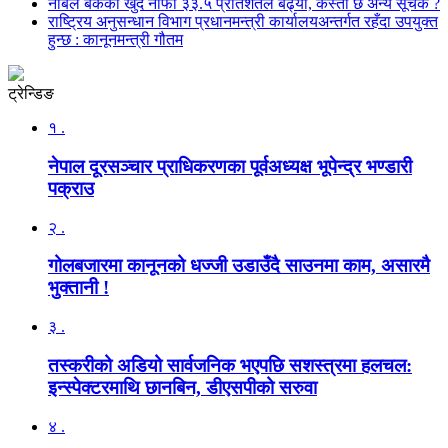
नबिल बैंकको खुद नाफा ३३.५ प्रतिशतले बढ्यो, कस्तो छ अन्य सूचक ?
राष्ट्रिय अनुसन्धान विभाग प्रधानमन्त्री कार्यालयअन्तर्गत रहँदा उपयुक्त
हुन्छ : कानूनमन्त्री गौतम
ट्रेन्डिङ
१ .
नेपाल दूरसञ्चार प्राधिकरणका पूर्वअध्यक्ष भूपेन्द्र भण्डारी
पक्राउ
२ .
गोलबजारमा कानूनको धज्जी उडाउँदै साउनमा काम, असारमै
भुक्तानी !
३ .
तस्करीको अडियो सार्वजनिक भएपछि सशस्त्रमा हलचल:
इन्स्पेक्टरमाथि छानबिन, डीएसपीको सरुवा
४ .