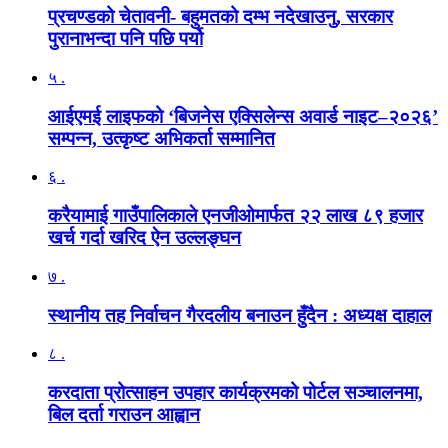
प्रचण्डको चेतावनी- बहुमतको दम्भ नदेखाउनु, सरकार
पुरानाभन्दा पनि पछि पर्यो
५ .
आईएमई लाइफको ‘बिजनेस एक्सिलेन्स अवार्ड नाइट–२०२६’
सम्पन्न, उत्कृष्ट अभिकर्ता सम्मानित
६ .
करैयामाई गाउँपालिकाले एनजीओमार्फत २२ लाख ८९ हजार
खर्च गर्दा खरिद ऐन उल्लङ्घन
७ .
स्थानीय तह निर्वाचन गैरदलीय बनाउन हुँदैन : अध्यक्ष दाहाल
८ .
करदाता प्रोत्साहन उपहार कार्यक्रमको पोर्टल सञ्चालनमा,
बिल दर्ता गराउन आह्वान