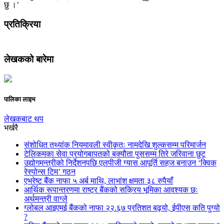
छु ।’
प्रतिक्रिया
लेखकको बारेमा
पालिका लाइभ
लेखकबाट थप
भर्खरै
संशोधित तथ्यांक नियमावली स्वीकृतः नामदेखि शुल्कसम्म परिमार्जन
टेलिकमका सेवा प्रयोगबापतको बक्यौता पुससम्म तिरे जरिवाना छुट
उद्योगमन्त्रीको निर्देशनपछि एलपीजी ग्यास आपूर्ति सहज बनाउन ‘क्विक
रेस्पोन्स टिम’ गठन
एभरेष्ट बैंक नाफा ५ अर्ब माथि, लाभांश क्षमता ३८ रुपैयाँ
आर्थिक रूपान्तरणमा राष्ट्र बैंकको सक्रिय भूमिका आवश्यक छः
अर्थमन्त्री वाग्ले
ग्लोबल आइएमई बैंकको नाफा २२.६७ प्रतिशत बढ्यो, ईपीएस कति पुग्यो
?