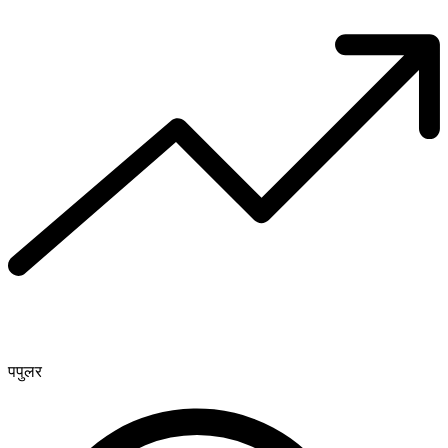
पपुलर