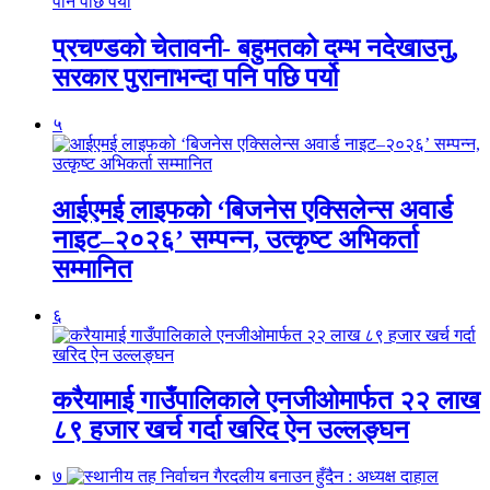
प्रचण्डको चेतावनी- बहुमतको दम्भ नदेखाउनु,
सरकार पुरानाभन्दा पनि पछि पर्यो
५
आईएमई लाइफको ‘बिजनेस एक्सिलेन्स अवार्ड
नाइट–२०२६’ सम्पन्न, उत्कृष्ट अभिकर्ता
सम्मानित
६
करैयामाई गाउँपालिकाले एनजीओमार्फत २२ लाख
८९ हजार खर्च गर्दा खरिद ऐन उल्लङ्घन
७