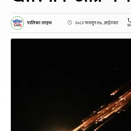
1
पालिका लाइभ
२०८२ फाल्गुन १७, आईतवार
Sh