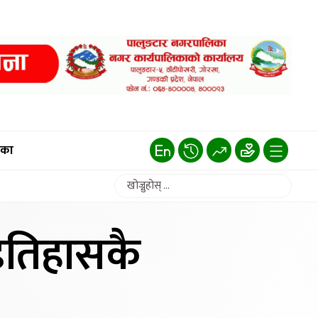
िका
‘इतिहासकै