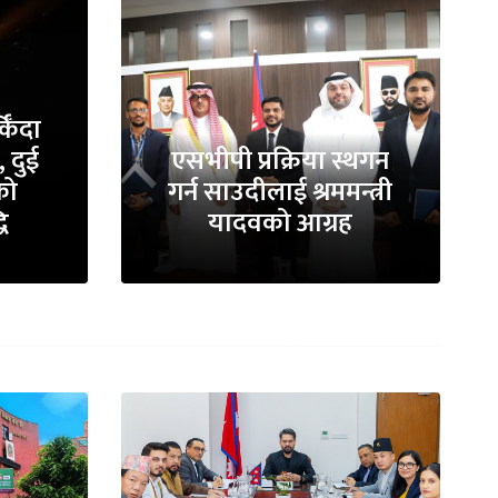
किँदा
 दुई
एसभीपी प्रक्रिया स्थगन
को
गर्न साउदीलाई श्रममन्त्री
धि
यादवको आग्रह