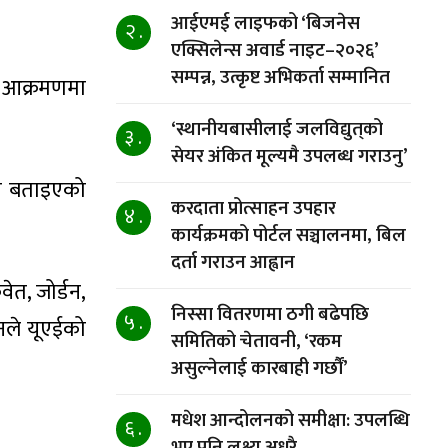
आईएमई लाइफको ‘बिजनेस
२ .
एक्सिलेन्स अवार्ड नाइट–२०२६’
सम्पन्न, उत्कृष्ट अभिकर्ता सम्मानित
 आक्रमणमा
‘स्थानीयबासीलाई जलविद्युत्‌को
३ .
सेयर अंकित मूल्यमै उपलब्ध गराउनु’
को बताइएको
करदाता प्रोत्साहन उपहार
४ .
कार्यक्रमको पोर्टल सञ्चालनमा, बिल
दर्ता गराउन आह्वान
वेत, जोर्डन,
निस्सा वितरणमा ठगी बढेपछि
५ .
नले यूएईको
समितिको चेतावनी, ‘रकम
असुल्नेलाई कारबाही गर्छाैं’
मधेश आन्दोलनको समीक्षा: उपलब्धि
६ .
भए पनि लक्ष्य अधुरै