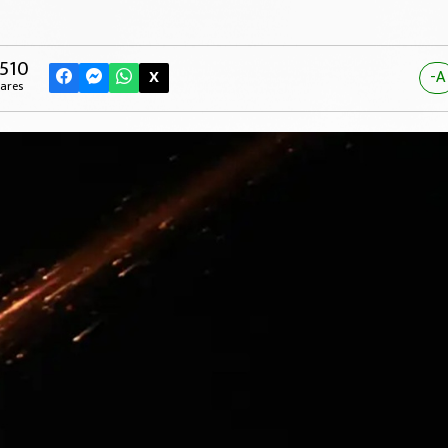
,510
X
-A
ares