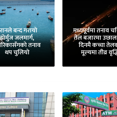
रानले बन्द गरायो
मध्यपूर्वमा तनाव चर्
होर्मुज जलमार्ग,
तेल बजारमा उछाल,
ेरिकासँगको तनाव
दिनमै कच्चा तेल
थप चुलियो
मूल्यमा तीव्र वृद्