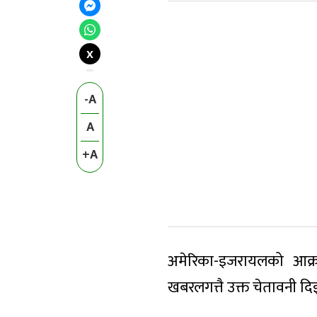
X
-A
A
+A
अमेरिका-इजरायलको आक्र
खबरलगत्तै उक्त चेतावनी द