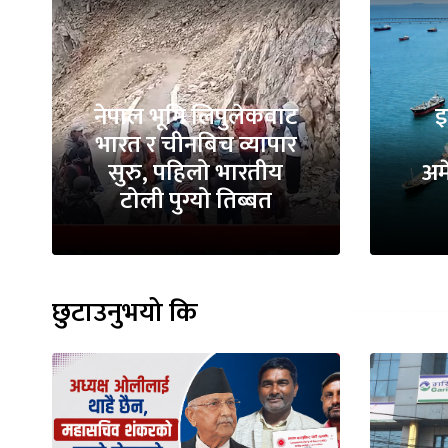
नेपाल भूमि लिपुलेकवाट
इ
भारत र चीनबिच व्यापार
सुरु, पहिलो भारतीय
अम
टोली पुग्यो तिब्बत
छुटाउनुभयो कि