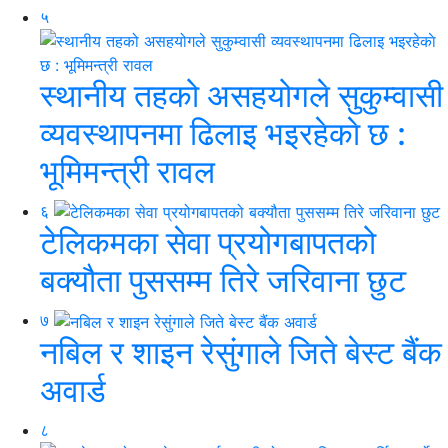
५
स्थानीय तहको असहयोगले सुकुम्वासी
व्यवस्थापनमा ढिलाइ भइरहेकाे छ :
भूमिमन्त्री रावल
६
टेलिकमका सेवा प्रयोगबापतको
बक्यौता पुससम्म तिरे जरिवाना छुट
७
नबिल र शाइन रेसुंगाले जिते बेस्ट बैंक
अवार्ड
८