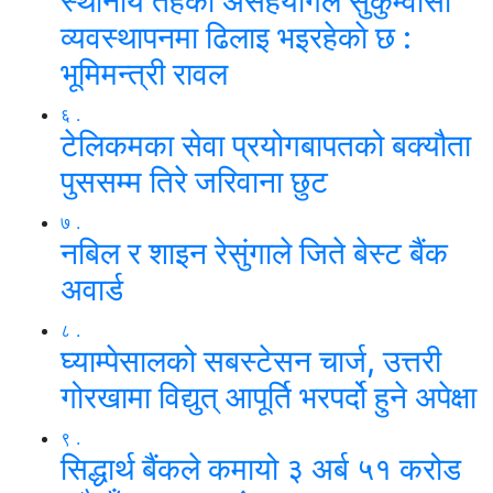
स्थानीय तहको असहयोगले सुकुम्वासी
व्यवस्थापनमा ढिलाइ भइरहेकाे छ :
भूमिमन्त्री रावल
६ .
टेलिकमका सेवा प्रयोगबापतको बक्यौता
पुससम्म तिरे जरिवाना छुट
७ .
नबिल र शाइन रेसुंगाले जिते बेस्ट बैंक
अवार्ड
८ .
घ्याम्पेसालको सबस्टेसन चार्ज, उत्तरी
गोरखामा विद्युत् आपूर्ति भरपर्दो हुने अपेक्षा
९ .
सिद्धार्थ बैंकले कमायो ३ अर्ब ५१ करोड