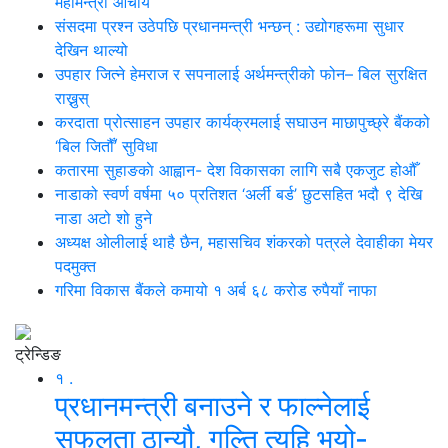
महामन्त्री आचार्य
संसदमा प्रश्न उठेपछि प्रधानमन्त्री भन्छन् : उद्योगहरूमा सुधार
देखिन थाल्यो
उपहार जित्ने हेमराज र सपनालाई अर्थमन्त्रीको फोन– बिल सुरक्षित
राख्नुस्
करदाता प्रोत्साहन उपहार कार्यक्रमलाई सघाउन माछापुच्छ्रे बैंकको
‘बिल जितौँ’ सुविधा
कतारमा सुहाङकाे आह्वान- देश विकासका लागि सबै एकजुट होऔँ
नाडाको स्वर्ण वर्षमा ५० प्रतिशत ‘अर्ली बर्ड’ छुटसहित भदौ ९ देखि
नाडा अटो शो हुने
अध्यक्ष ओलीलाई थाहै छैन, महासचिव शंकरको पत्रले देवाहीका मेयर
पदमुक्त
गरिमा विकास बैंकले कमायो १ अर्ब ६८ करोड रुपैयाँ नाफा
ट्रेन्डिङ
१ .
प्रधानमन्त्री बनाउने र फाल्नेलाई
सफलता ठान्यौ, गल्ति त्यहि भयो-