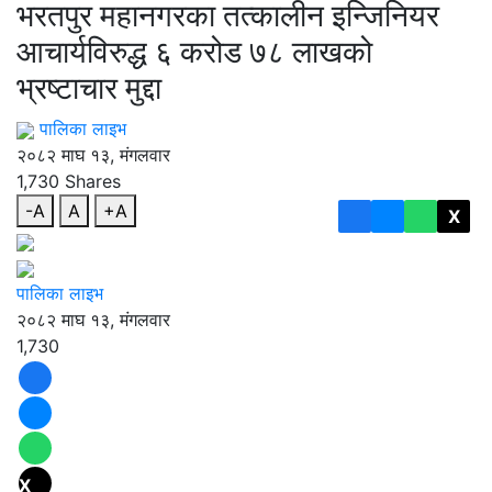
भरतपुर महानगरका तत्कालीन इन्जिनियर
आचार्यविरुद्ध ६ करोड ७८ लाखको
भ्रष्टाचार मुद्दा
पालिका लाइभ
२०८२ माघ १३, मंगलवार
1,730
Shares
-A
A
+A
X
पालिका लाइभ
२०८२ माघ १३, मंगलवार
1,730
X