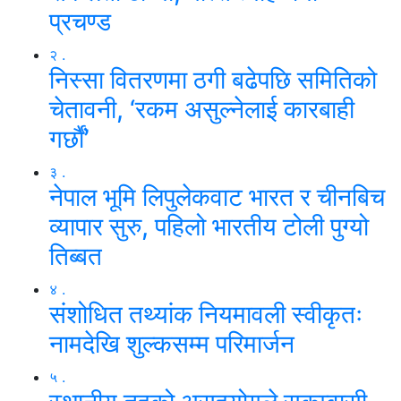
प्रचण्ड
२ .
निस्सा वितरणमा ठगी बढेपछि समितिको
चेतावनी, ‘रकम असुल्नेलाई कारबाही
गर्छाैं’
३ .
नेपाल भूमि लिपुलेकवाट भारत र चीनबिच
व्यापार सुरु, पहिलो भारतीय टोली पुग्यो
तिब्बत
४ .
संशोधित तथ्यांक नियमावली स्वीकृतः
नामदेखि शुल्कसम्म परिमार्जन
५ .