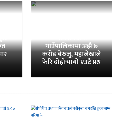
मुख
भीमसेनथापा
ृत
गाउँपालिकामा अझै ७
चार
करोड बेरुजु, महालेखाले
फेरि दोहोर्‍यायो एउटै प्रश्न