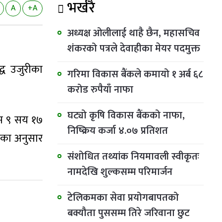
भर्खरै
A
+A
अध्यक्ष ओलीलाई थाहै छैन, महासचिव
शंकरको पत्रले देवाहीका मेयर पदमुक्त
द्ध उजुरीका
गरिमा विकास बैंकले कमायो १ अर्ब ६८
करोड रुपैयाँ नाफा
घट्यो कृषि विकास बैंकको नाफा,
्म ९ सय १७
निष्क्रिय कर्जा ४.०७ प्रतिशत
ेतका अनुसार
संशोधित तथ्यांक नियमावली स्वीकृतः
नामदेखि शुल्कसम्म परिमार्जन
टेलिकमका सेवा प्रयोगबापतको
बक्यौता पुससम्म तिरे जरिवाना छुट