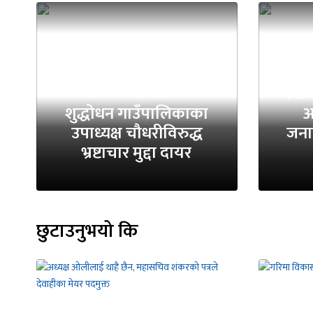
रा
निमि
शुद्धोधन गाउँपालिकाका
अ
उपाध्यक्ष चौधरीविरुद्ध
जनावि
भ्रष्टाचार मुद्दा दायर
छुटाउनुभयो कि