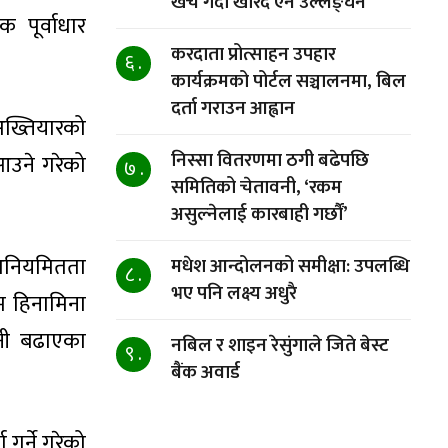
खर्च गर्दा खरिद ऐन उल्लङ्घन
 पूर्वाधार
करदाता प्रोत्साहन उपहार
६ .
कार्यक्रमको पोर्टल सञ्चालनमा, बिल
दर्ता गराउन आह्वान
 अख्तियारको
निस्सा वितरणमा ठगी बढेपछि
 आउने गरेको
७ .
समितिको चेतावनी, ‘रकम
असुल्नेलाई कारबाही गर्छाैं’
 अनियमितता
मधेश आन्दोलनको समीक्षा: उपलब्धि
८ .
भए पनि लक्ष्य अधुरै
म हिनामिना
ानी बढाएका
नबिल र शाइन रेसुंगाले जिते बेस्ट
९ .
बैंक अवार्ड
गर्ने गरेको