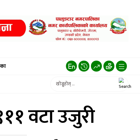
िका
९११ वटा उजुरी