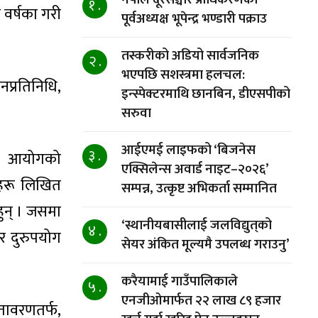
१ .
 वर्षका गरी
पूर्वअध्यक्ष भूपेन्द्र भण्डारी पक्राउ
तस्करीको अडियो सार्वजनिक
२ .
भएपछि सशस्त्रमा हलचल:
नप्रतिनिधि,
इन्स्पेक्टरमाथि छानबिन, डीएसपीको
सरुवा
आईएमई लाइफको ‘बिजनेस
३ .
छ । आयोगको
एक्सिलेन्स अवार्ड नाइट–२०२६’
दाहरू लिखित
सम्पन्न, उत्कृष्ट अभिकर्ता सम्मानित
हुन् । जसमा
‘स्थानीयबासीलाई जलविद्युत्‌को
४ .
ार दुरुपयोग
सेयर अंकित मूल्यमै उपलब्ध गराउनु’
करैयामाई गाउँपालिकाले
५ .
एनजीओमार्फत २२ लाख ८९ हजार
तावरणतर्फ,