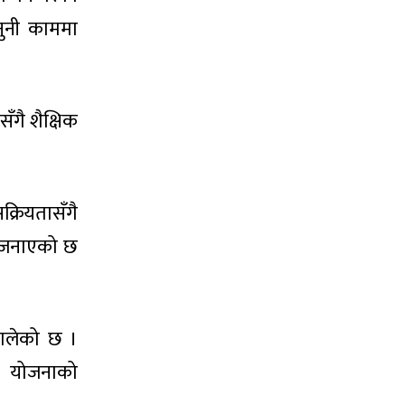
नुनी काममा
ँगै शैक्षिक
्रियतासँगै
े जनाएको छ
थालेको छ ।
त योजनाको