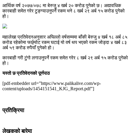
आर्थिक वर्ष २०७७/०७८ मा बेरुजु ४ खर्ब २० करोड पुगेको छ। अद्यावधिक
कारबाही समेत गरेर टुङ्ग्याउनुपर्ने रकम भने ८ खर्ब २९ अर्ब १५ करोड पुगेको
हो।
महालेखा प्रतिवेदनअनुसार अघिल्लो वर्षसम्ममा बाँकी बेरुजु ४ खर्ब १८ अर्ब ८५
करोड रहेकोमा फर्छ्योट रकम घटाई यो वर्ष थप भएको रकम जोड्दा ४ खर्ब ८३
अर्ब ५९ करोड रुपैयाँ पुगेको हो।
कारबाही गरी टुंगो लगाउनुपर्ने रकम समेत गरेर ८ खर्ब २९ अर्ब १५ करोड पुगेको
हो।
यस्तो छ प्रतिवेदनको पूर्णपाठ
[pdf-embedder url=”https://www.palikalive.com/wp-
content/uploads/1454151541_KJG_Report.pdf”]
प्रतिक्रिया
लेखकको बारेमा