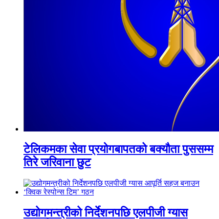
टेलिकमका सेवा प्रयोगबापतको बक्यौता पुससम्म
तिरे जरिवाना छुट
उद्योगमन्त्रीको निर्देशनपछि एलपीजी ग्यास