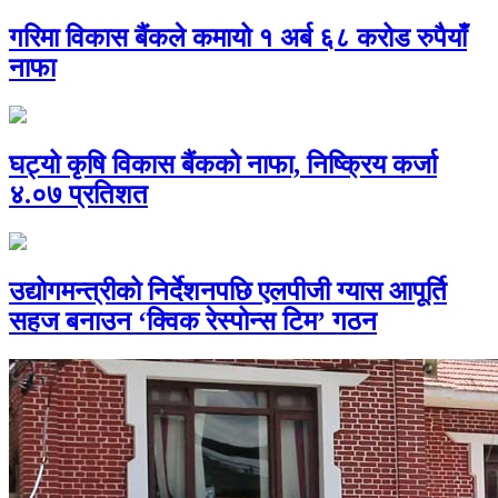
गरिमा विकास बैंकले कमायो १ अर्ब ६८ करोड रुपैयाँ
नाफा
घट्यो कृषि विकास बैंकको नाफा, निष्क्रिय कर्जा
४.०७ प्रतिशत
उद्योगमन्त्रीको निर्देशनपछि एलपीजी ग्यास आपूर्ति
सहज बनाउन ‘क्विक रेस्पोन्स टिम’ गठन