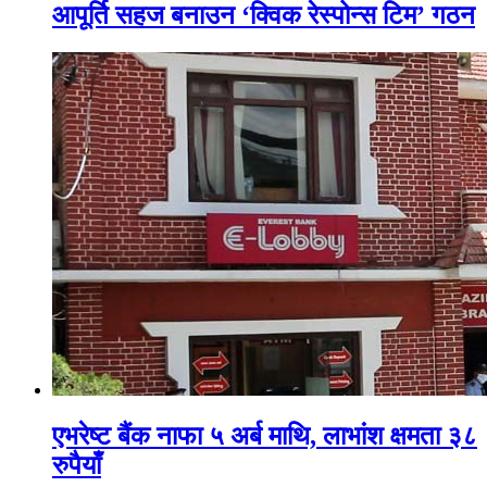
आपूर्ति सहज बनाउन ‘क्विक रेस्पोन्स टिम’ गठन
एभरेष्ट बैंक नाफा ५ अर्ब माथि, लाभांश क्षमता ३८
रुपैयाँ