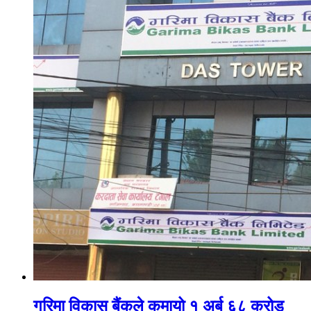
गरिमा विकास बैंकले कमायो १ अर्ब ६८ करोड