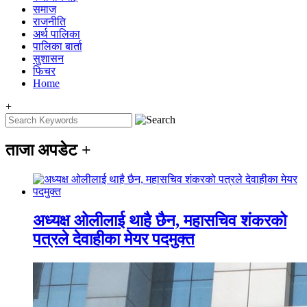
समाज
राजनीति
अर्थ पालिका
पालिका बार्ता
सुशासन
फिचर
Home
+
ताजा अपडेट
+
अध्यक्ष ओलीलाई थाहै छैन, महासचिव शंकरको
पत्रले देवाहीका मेयर पदमुक्त