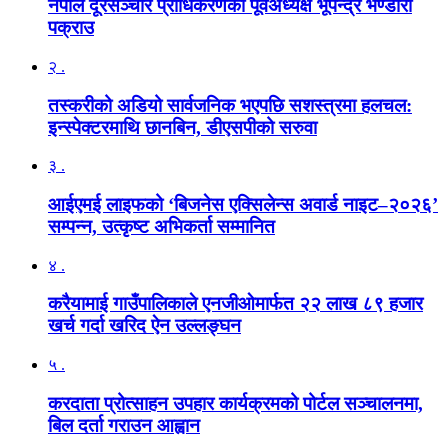
नेपाल दूरसञ्चार प्राधिकरणका पूर्वअध्यक्ष भूपेन्द्र भण्डारी
पक्राउ
२ .
तस्करीको अडियो सार्वजनिक भएपछि सशस्त्रमा हलचल:
इन्स्पेक्टरमाथि छानबिन, डीएसपीको सरुवा
३ .
आईएमई लाइफको ‘बिजनेस एक्सिलेन्स अवार्ड नाइट–२०२६’
सम्पन्न, उत्कृष्ट अभिकर्ता सम्मानित
४ .
करैयामाई गाउँपालिकाले एनजीओमार्फत २२ लाख ८९ हजार
खर्च गर्दा खरिद ऐन उल्लङ्घन
५ .
करदाता प्रोत्साहन उपहार कार्यक्रमको पोर्टल सञ्चालनमा,
बिल दर्ता गराउन आह्वान