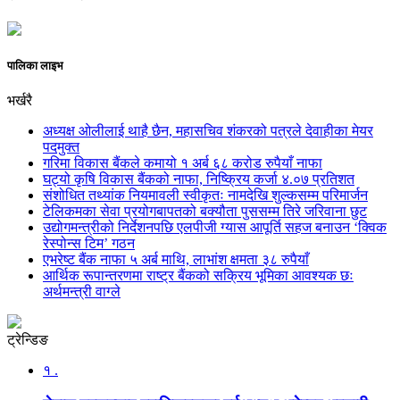
पालिका लाइभ
भर्खरै
अध्यक्ष ओलीलाई थाहै छैन, महासचिव शंकरको पत्रले देवाहीका मेयर
पदमुक्त
गरिमा विकास बैंकले कमायो १ अर्ब ६८ करोड रुपैयाँ नाफा
घट्यो कृषि विकास बैंकको नाफा, निष्क्रिय कर्जा ४.०७ प्रतिशत
संशोधित तथ्यांक नियमावली स्वीकृतः नामदेखि शुल्कसम्म परिमार्जन
टेलिकमका सेवा प्रयोगबापतको बक्यौता पुससम्म तिरे जरिवाना छुट
उद्योगमन्त्रीको निर्देशनपछि एलपीजी ग्यास आपूर्ति सहज बनाउन ‘क्विक
रेस्पोन्स टिम’ गठन
एभरेष्ट बैंक नाफा ५ अर्ब माथि, लाभांश क्षमता ३८ रुपैयाँ
आर्थिक रूपान्तरणमा राष्ट्र बैंकको सक्रिय भूमिका आवश्यक छः
अर्थमन्त्री वाग्ले
ट्रेन्डिङ
१ .