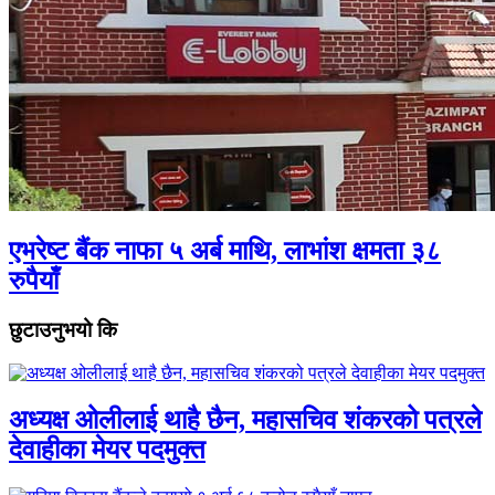
एभरेष्ट बैंक नाफा ५ अर्ब माथि, लाभांश क्षमता ३८
रुपैयाँ
छुटाउनुभयो कि
अध्यक्ष ओलीलाई थाहै छैन, महासचिव शंकरको पत्रले
देवाहीका मेयर पदमुक्त