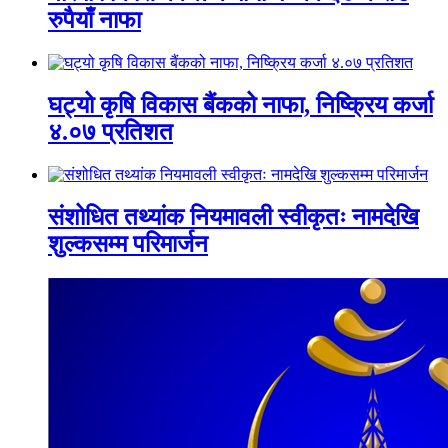
रुपैयाँ नाफा
घट्यो कृषि विकास बैंकको नाफा, निष्क्रिय कर्जा
४.०७ प्रतिशत
संशोधित तथ्यांक नियमावली स्वीकृतः नामदेखि
शुल्कसम्म परिमार्जन