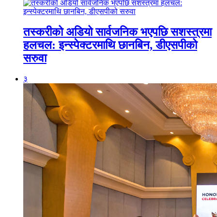
तस्करीको अडियो सार्वजनिक भएपछि सशस्त्रमा
हलचल: इन्स्पेक्टरमाथि छानबिन, डीएसपीको
सरुवा
३