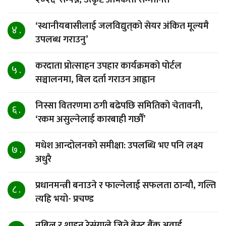
‘स्थानीयबासीलाई जलविद्युत्‌को सेयर अंकित मूल्यमै
४ .
उपलब्ध गराउनु’
करदाता प्रोत्साहन उपहार कार्यक्रमको पोर्टल
५ .
सञ्चालनमा, बिल दर्ता गराउन आह्वान
निस्सा वितरणमा ठगी बढेपछि समितिको चेतावनी,
६ .
‘रकम असुल्नेलाई कारबाही गर्छाैं’
मधेश आन्दोलनको समीक्षा: उपलब्धि भए पनि लक्ष्य
७ .
अधुरै
प्रधानमन्त्री बनाउने र फाल्नेलाई सफलता ठान्यौ, गल्ति
८ .
त्यहि भयो- प्रचण्ड
नबिल र शाइन रेसुंगाले जिते बेस्ट बैंक अवार्ड