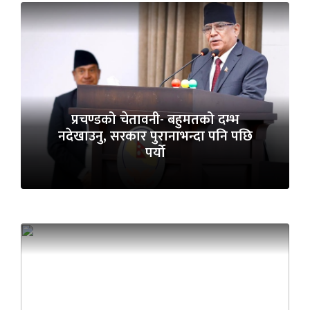
प्रचण्डको चेतावनी- बहुमतको दम्भ
नदेखाउनु, सरकार पुरानाभन्दा पनि पछि
पर्यो