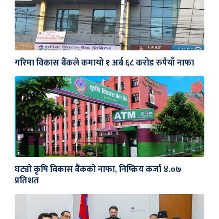
गरिमा विकास बैंकले कमायो १ अर्ब ६८ करोड रुपैयाँ नाफा
घट्यो कृषि विकास बैंकको नाफा, निष्क्रिय कर्जा ४.०७
प्रतिशत