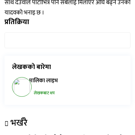
साथै देउवाले पार्टीभित्र पनि सबैलाई मिलाएर अघि बढ्ने उनको
यादवको भनाइ छ ।
प्रतिक्रिया
लेखकको बारेमा
पालिका लाइभ
लेखकबाट थप
भर्खरै