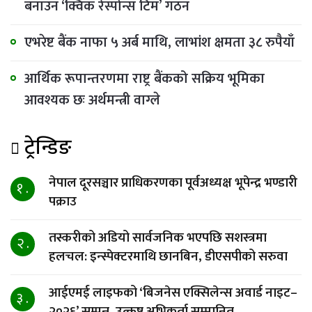
बनाउन ‘क्विक रेस्पोन्स टिम’ गठन
एभरेष्ट बैंक नाफा ५ अर्ब माथि, लाभांश क्षमता ३८ रुपैयाँ
आर्थिक रूपान्तरणमा राष्ट्र बैंकको सक्रिय भूमिका
आवश्यक छः अर्थमन्त्री वाग्ले
ट्रेन्डिङ
नेपाल दूरसञ्चार प्राधिकरणका पूर्वअध्यक्ष भूपेन्द्र भण्डारी
१ .
पक्राउ
तस्करीको अडियो सार्वजनिक भएपछि सशस्त्रमा
२ .
हलचल: इन्स्पेक्टरमाथि छानबिन, डीएसपीको सरुवा
आईएमई लाइफको ‘बिजनेस एक्सिलेन्स अवार्ड नाइट–
३ .
२०२६’ सम्पन्न, उत्कृष्ट अभिकर्ता सम्मानित