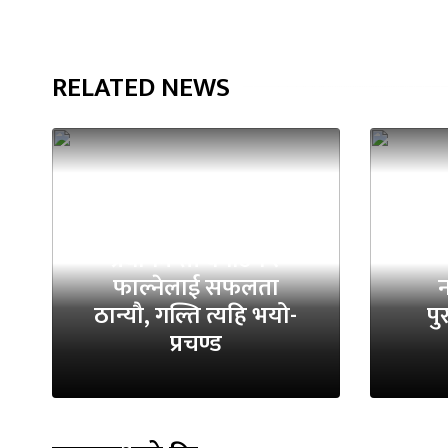
RELATED NEWS
प
प्रधानमन्त्री बनाउने र
फाल्नेलाई सफलता
न
ठान्यौ, गल्ति त्यहि भयो-
पु
प्रचण्ड