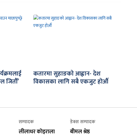
र्यक्रमलाई
कतारमा सुहाङकाे आह्वान- देश
िल जितौँ’
विकासका लागि सबै एकजुट होऔँ
सम्पादक
डेक्स सम्पादक
लीलाधर काेइराला
बीमल श्रेष्ठ