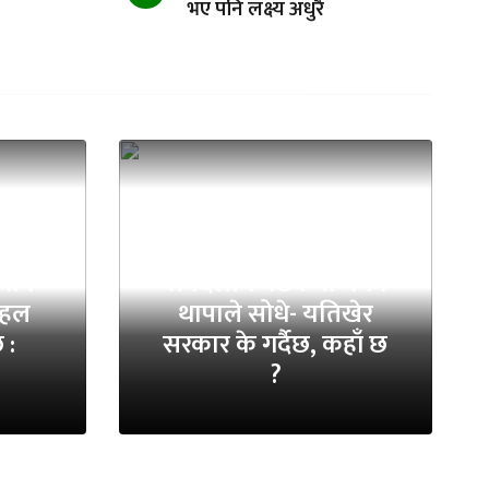
भए पनि लक्ष्य अधुरै
धान
सर्वदलीय बैठकमा गगन
 पहल
थापाले सोधे- यतिखेर
 :
सरकार के गर्दैछ, कहाँ छ
?