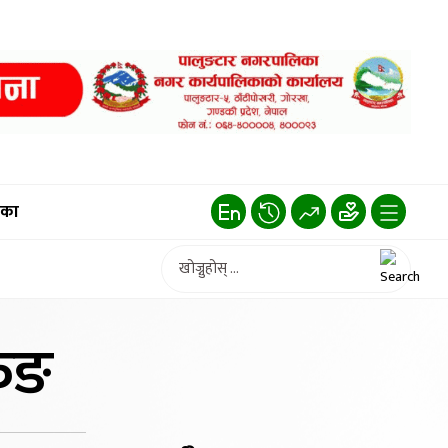
िका
रुङ