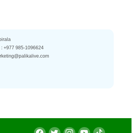
oirala
. : +977 985-1096624
rketing@palikalive.com