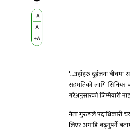
-A
A
+A
‘…उहाँहरु दुईजना बीचमा सह
सहमतिको लागि सिनियर कम्र
गरेअनुसारको जिम्मेवारी नाइनास
नेता गुरुङले पदाधिकारी चय
लिएर अगाडि बढ्नुपर्ने बता