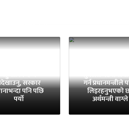
्रचण्डको चेतावनी-
बहुमतको दम्भ
सुनसरी घटना समा
देखाउनु, सरकार
गर्न प्रधानमन्त्रीले
रानाभन्दा पनि पछि
लिइरहनुभएको छ
पर्यो
अर्थमन्त्री वाग्ले