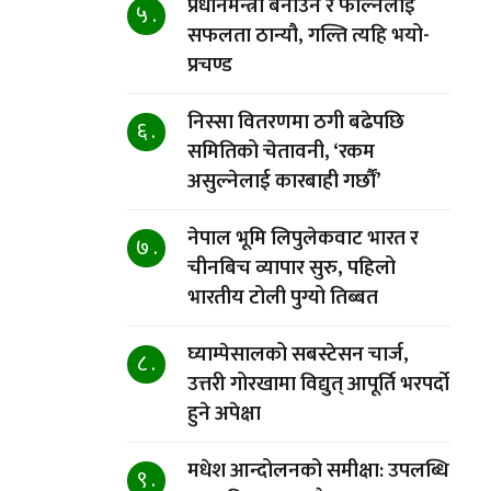
प्रधानमन्त्री बनाउने र फाल्नेलाई
५ .
सफलता ठान्यौ, गल्ति त्यहि भयो-
प्रचण्ड
निस्सा वितरणमा ठगी बढेपछि
६ .
समितिको चेतावनी, ‘रकम
असुल्नेलाई कारबाही गर्छाैं’
नेपाल भूमि लिपुलेकवाट भारत र
७ .
चीनबिच व्यापार सुरु, पहिलो
भारतीय टोली पुग्यो तिब्बत
घ्याम्पेसालको सबस्टेसन चार्ज,
८ .
उत्तरी गोरखामा विद्युत् आपूर्ति भरपर्दो
हुने अपेक्षा
मधेश आन्दोलनको समीक्षा: उपलब्धि
९ .