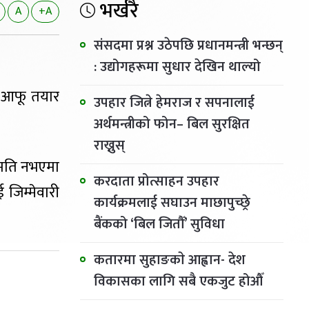
भर्खरै
A
+A
संसदमा प्रश्न उठेपछि प्रधानमन्त्री भन्छन्
: उद्योगहरूमा सुधार देखिन थाल्यो
ि आफू तयार
उपहार जित्ने हेमराज र सपनालाई
अर्थमन्त्रीको फोन– बिल सुरक्षित
राख्नुस्
हमति नभएमा
करदाता प्रोत्साहन उपहार
ई जिम्मेवारी
कार्यक्रमलाई सघाउन माछापुच्छ्रे
बैंकको ‘बिल जितौँ’ सुविधा
कतारमा सुहाङकाे आह्वान- देश
विकासका लागि सबै एकजुट होऔँ