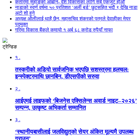
कतारमा सुहाङकाे आह्वान- देश विकासका लागि सबै एकजुट होऔँ
नाडाको स्वर्ण वर्षमा ५० प्रतिशत ‘अर्ली बर्ड’ छुटसहित भदौ ९ देखि नाडा
अटो शो हुने
अध्यक्ष ओलीलाई थाहै छैन, महासचिव शंकरको पत्रले देवाहीका मेयर
पदमुक्त
गरिमा विकास बैंकले कमायो १ अर्ब ६८ करोड रुपैयाँ नाफा
ट्रेन्डिङ
१ .
तस्करीको अडियो सार्वजनिक भएपछि सशस्त्रमा हलचल:
इन्स्पेक्टरमाथि छानबिन, डीएसपीको सरुवा
२ .
आईएमई लाइफको ‘बिजनेस एक्सिलेन्स अवार्ड नाइट–२०२६’
सम्पन्न, उत्कृष्ट अभिकर्ता सम्मानित
३ .
‘स्थानीयबासीलाई जलविद्युत्‌को सेयर अंकित मूल्यमै उपलब्ध
गराउनु’