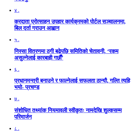
४ .
करदाता प्रोत्साहन उपहार कार्यक्रमको पोर्टल सञ्चालनमा,
बिल दर्ता गराउन आह्वान
५ .
निस्सा वितरणमा ठगी बढेपछि समितिको चेतावनी, ‘रकम
असुल्नेलाई कारबाही गर्छाैं’
६ .
प्रधानमन्त्री बनाउने र फाल्नेलाई सफलता ठान्यौ, गल्ति त्यहि
भयो- प्रचण्ड
७ .
संशोधित तथ्यांक नियमावली स्वीकृतः नामदेखि शुल्कसम्म
परिमार्जन
८ .