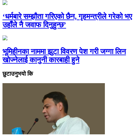
‘धर्मबारे सम्झौता गरिएको छैन, गृहमन्त्रीले गरेको भए
उहाँले नै जवाफ दिनुहुन्छ’
भूमिहीनका नाममा झुटा विवरण पेश गरी जग्गा लिन
खोज्नेलाई कानुनी कारबाही हुने
छुटाउनुभयो कि