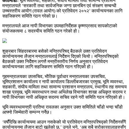
काठमाडौं-
भूमि व्यवस्था, सहकारी, संघीय मामिला तथा सामान्य प्रशासन
मन्त्रालयले ‘सरकारी तथा सार्वजनिक जग्गा छानबिन एवं संरक्षण सम्बन्धी
उच्चस्तरीय आयोग (रावल आयोग) को प्रतिवेदन २०५२’ कार्यान्वयनका लागि
सहजिकरण समिति गठन गरेको छ।
मन्त्रालयले आज नापी विभागका उपमहानिर्देशक कृष्णप्रसाद सापकोटाको
संयोजकत्वमा ८ सदस्यीय समिति गठन गरेको हो।
शुक्रबार सिंहदरबारमा बसेको मन्त्रिपरिषद् बैठकले उक्त प्रतिवेदन
कार्यान्वयनमा लैजान मन्त्रालयलाई निर्देशन दिएको थियो। मन्त्रिपरिषद्को
बैठकको उक्त निर्देशन लगत्तै मन्त्रीस्तरीय निर्णय अनुसार प्रतिवेदन
कार्यान्वयनका लागि सहजिकरण समिति गठन गरिएको हो।
गृहमन्त्रालयका उपसचिव, भौतिक पूर्वाधार मन्त्रालयका उपसचिव,
भूमिप्रशासन कार्यालय र नापी कार्यालय डिल्लीबजारका प्रमुख, भूमि व्यवस्था,
सहकारी, संघीय मामिला तथा सामान्य प्रशासन मन्त्रालय, स्थानीय तह समन्वय
शाखा प्रमुख, भूमि व्यवस्थापन तथा अभिलेख विभागका शाखा अधिकृत सदस्य र
नापी विभागका नापी अधिकृत सदस्य सचिव रहने गरी समिति गठन गरिएको हो।
भूमि व्यवस्थामन्त्री प्रतिभा रावलका अनुसार उक्त समितिले चाँडो भन्दा चाँडो
आफ्नो जिम्मेवारी सम्पन्न गर्नेछ।
‘वर्षौंदेखि कार्यान्वयमा आउन नसकेको यो प्रतिवेदन मन्त्रिपरिषद्को निर्देशनसँगै
कार्यान्वयनमा लैजान बाटो खुलेको छ,’ उनले भने, ‘अब सबै सरोकारवालाहरुसँग