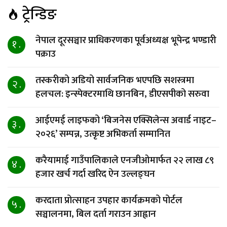
ट्रेन्डिङ
नेपाल दूरसञ्चार प्राधिकरणका पूर्वअध्यक्ष भूपेन्द्र भण्डारी
१ .
पक्राउ
तस्करीको अडियो सार्वजनिक भएपछि सशस्त्रमा
२ .
हलचल: इन्स्पेक्टरमाथि छानबिन, डीएसपीको सरुवा
आईएमई लाइफको ‘बिजनेस एक्सिलेन्स अवार्ड नाइट–
३ .
२०२६’ सम्पन्न, उत्कृष्ट अभिकर्ता सम्मानित
करैयामाई गाउँपालिकाले एनजीओमार्फत २२ लाख ८९
४ .
हजार खर्च गर्दा खरिद ऐन उल्लङ्घन
करदाता प्रोत्साहन उपहार कार्यक्रमको पोर्टल
५ .
सञ्चालनमा, बिल दर्ता गराउन आह्वान