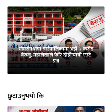
भीमसेनथापा गाउँपालिकामा अझै ७ करोड
बेरुजु, महालेखाले फेरि दोहोर्‍यायो एउटै
प्रश्न
छुटाउनुभयो कि