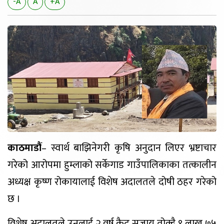
-A
A
+A
काठमाडौं
– स्वार्थ बाझिनेगरी कृषि अनुदान लिएर भ्रष्टाचार
गरेको आरोपमा हुम्लाको सर्केगाड गाउँपालिकाका तत्कालीन
अध्यक्ष कृष्ण रोकायालाई विशेष अदालतले दोषी ठहर गरेको
छ ।
विशेष अदालतले उनलाई २ वर्ष कैद सजाय तोक्दै ९ लाख ७५