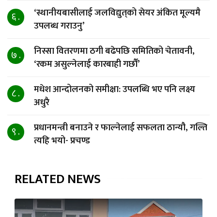
‘स्थानीयबासीलाई जलविद्युत्‌को सेयर अंकित मूल्यमै
६ .
उपलब्ध गराउनु’
निस्सा वितरणमा ठगी बढेपछि समितिको चेतावनी,
७ .
‘रकम असुल्नेलाई कारबाही गर्छाैं’
मधेश आन्दोलनको समीक्षा: उपलब्धि भए पनि लक्ष्य
८ .
अधुरै
प्रधानमन्त्री बनाउने र फाल्नेलाई सफलता ठान्यौ, गल्ति
९ .
त्यहि भयो- प्रचण्ड
RELATED NEWS