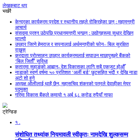
लेखकबाट थप
भर्खरै
केन्द्रका कार्यक्रम प्रदेश र स्थानीय तहले रोकिरहेका छन् : महामन्त्री
आचार्य
संसदमा प्रश्न उठेपछि प्रधानमन्त्री भन्छन् : उद्योगहरूमा सुधार देखिन
थाल्यो
उपहार जित्ने हेमराज र सपनालाई अर्थमन्त्रीको फोन– बिल सुरक्षित
राख्नुस्
करदाता प्रोत्साहन उपहार कार्यक्रमलाई सघाउन माछापुच्छ्रे बैंकको
‘बिल जितौँ’ सुविधा
कतारमा सुहाङकाे आह्वान- देश विकासका लागि सबै एकजुट होऔँ
नाडाको स्वर्ण वर्षमा ५० प्रतिशत ‘अर्ली बर्ड’ छुटसहित भदौ ९ देखि नाडा
अटो शो हुने
अध्यक्ष ओलीलाई थाहै छैन, महासचिव शंकरको पत्रले देवाहीका मेयर
पदमुक्त
गरिमा विकास बैंकले कमायो १ अर्ब ६८ करोड रुपैयाँ नाफा
ट्रेन्डिङ
१ .
संशोधित तथ्यांक नियमावली स्वीकृतः नामदेखि शुल्कसम्म