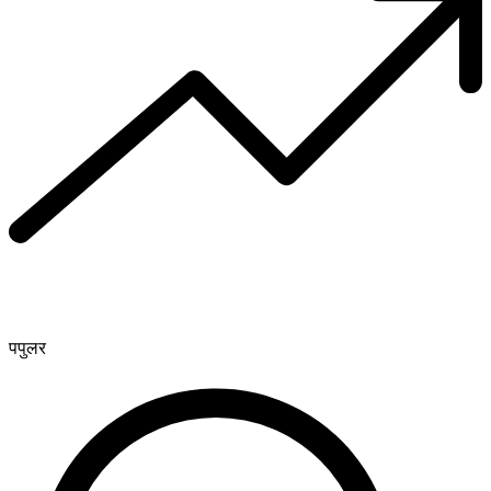
पपुलर