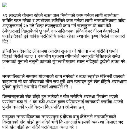
१२ लाखको योजना रहेको उक्त वाल निर्माणको काम गर्नका लागी उपभोक्ता
समिति गठन गरेको र उपभोक्ता समितिले काम गर्नका लागी नगरपालिकामा जाँदा
आफूहरूलाई २५ गते भित्र तपाइहरूले काम गर्न सक्नुहुन्न यो काम मैले
ठेकेदारलाई दिइसकेको छु भन्दै नगरपालिकाका इन्जिनियर नीरज देवकोटाले
फर्काइदिएको पूर्व गाविस प्रतिनिधि समेत रहेका स्थानीय कृष्ण गिरीले जानकारी
दिए ।
इन्जिनियर देवकोटाले काममा अवरोध सृजना गरे योजना बन्द गरिदिने धम्की
दिएको गिरीले बताए । स्थानीय प्रकाश न्यौपानेले जनप्रतिनिधिहरूले समेत
जनताको गुनासो नसुनी कामको गुणस्तरीयतामा ध्यान नदिएको दुखेसो व्यक्त गरे
।
नगरपालिकाले समयमा योजनाको काम नगरेको र उक्त स्ट्रोङ मेसिनरी वालको
चाहानामा नौ घर परिवारको तीन सय मुरी धान उत्पादन हुने खेत बँझिने अवस्थामा
पुगेको दुखेसो स्थानीय गोकर्ण आचार्यले गरे ।
किसानहरूको खेत बाँझो हुन लागेको र खेत नरोपिने अवस्था सिर्जना भएको
प्रसंगमा वडा नं. १ का वडा अध्यक्ष कृष्ण परियारलाई जानकारी गराउँदा आफ्नो
फुर्सद नभएको प्रतिक्रिया दिएर पन्छिन खोजेका छन् ।
पालुङार नगरपालिकाका नगरप्रमुख इं दीपक बाबु कँडेलले नगरपालिकाले
किसानको खेत बाँझो हुन नदिने भन्दै किसानलाई पाइपको व्यवस्था मिलाएर भए
पनि खेत बाँझो हुन नदिने प्रतिबद्धता व्यक्त गरे ।