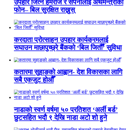
उपहार जित्ने हेमराज र सपनालाई अर्थमन्त्रीको
फोन– बिल सुरक्षित राख्नुस्
करदाता प्रोत्साहन उपहार कार्यक्रमलाई
सघाउन माछापुच्छ्रे बैंकको ‘बिल जितौँ’ सुविधा
कतारमा सुहाङकाे आह्वान- देश विकासका लागि
सबै एकजुट होऔँ
नाडाको स्वर्ण वर्षमा ५० प्रतिशत ‘अर्ली बर्ड’
छुटसहित भदौ ९ देखि नाडा अटो शो हुने