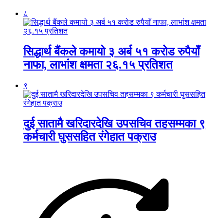
८
सिद्धार्थ बैंकले कमायो ३ अर्ब ५१ करोड रुपैयाँ
नाफा, लाभांश क्षमता २६.१५ प्रतिशत
९
दुई सातामै खरिदारदेखि उपसचिव तहसम्मका ९
कर्मचारी घुससहित रंगेहात पक्राउ