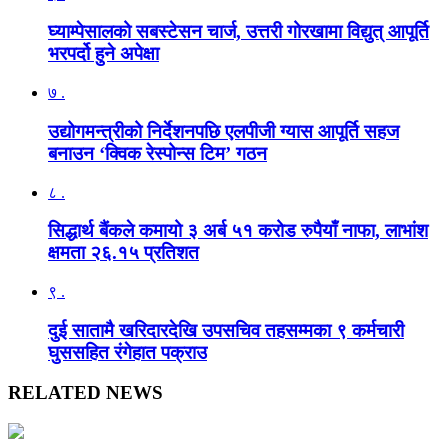
घ्याम्पेसालको सबस्टेसन चार्ज, उत्तरी गोरखामा विद्युत् आपूर्ति
भरपर्दो हुने अपेक्षा
७ .
उद्योगमन्त्रीको निर्देशनपछि एलपीजी ग्यास आपूर्ति सहज
बनाउन ‘क्विक रेस्पोन्स टिम’ गठन
८ .
सिद्धार्थ बैंकले कमायो ३ अर्ब ५१ करोड रुपैयाँ नाफा, लाभांश
क्षमता २६.१५ प्रतिशत
९ .
दुई सातामै खरिदारदेखि उपसचिव तहसम्मका ९ कर्मचारी
घुससहित रंगेहात पक्राउ
RELATED NEWS