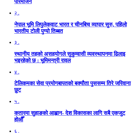
परिमार्जन
२ .
नेपाल भूमि लिपुलेकवाट भारत र चीनबिच व्यापार सुरु, पहिलो
भारतीय टोली पुग्यो तिब्बत
३ .
स्थानीय तहको असहयोगले सुकुम्वासी व्यवस्थापनमा ढिलाइ
भइरहेकाे छ : भूमिमन्त्री रावल
४ .
टेलिकमका सेवा प्रयोगबापतको बक्यौता पुससम्म तिरे जरिवाना
छुट
५ .
कतारमा सुहाङकाे आह्वान- देश विकासका लागि सबै एकजुट
होऔँ
६ .