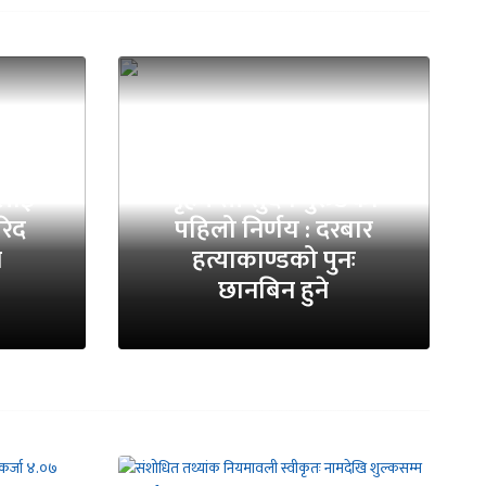
ीलाई
गृहमन्त्री सुदन गुरुङको
रिद
पहिलो निर्णय : दरबार
ि
हत्याकाण्डको पुनः
छानबिन हुने