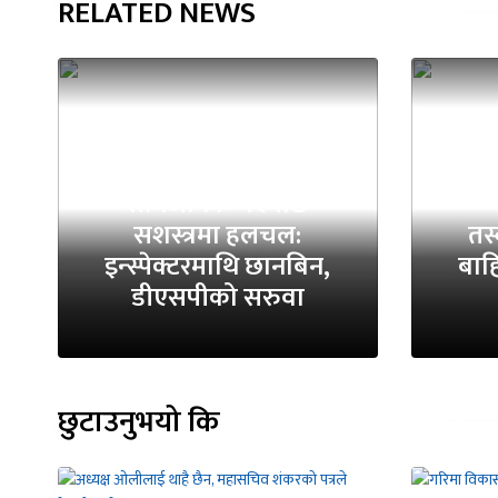
RELATED NEWS
तस्करीको अडियो
सार्वजनिक भएपछि
सशस्त्रमा हलचल:
तस
इन्स्पेक्टरमाथि छानबिन,
बाहि
डीएसपीको सरुवा
छुटाउनुभयो कि