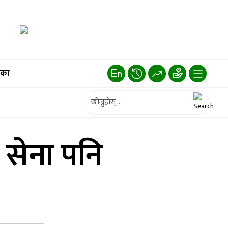
िका
, सेना पनि