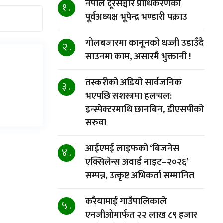
नेपाल दूरसञ्चार प्राधिकरणका
१ .
पूर्वअध्यक्ष भूपेन्द्र भण्डारी पक्राउ
गोलबजारमा कानूनको धज्जी उडाउँदै
२ .
साउनमा काम, असारमै भुक्तानी !
तस्करीको अडियो सार्वजनिक
३ .
भएपछि सशस्त्रमा हलचल:
इन्स्पेक्टरमाथि छानबिन, डीएसपीको
सरुवा
आईएमई लाइफको ‘बिजनेस
४ .
एक्सिलेन्स अवार्ड नाइट–२०२६’
सम्पन्न, उत्कृष्ट अभिकर्ता सम्मानित
करैयामाई गाउँपालिकाले
५ .
एनजीओमार्फत २२ लाख ८९ हजार