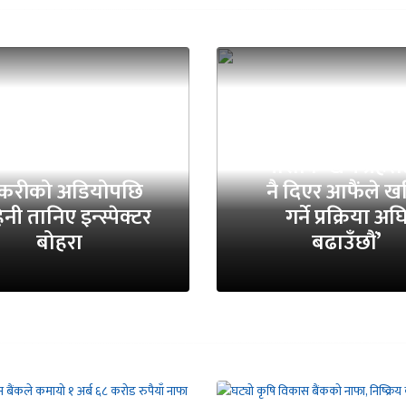
‘पोशाक खर्च प्रहर
्करीको अडियोपछि
नै दिएर आफैंले ख
नी तानिए इन्स्पेक्टर
गर्ने प्रक्रिया अघ
बोहरा
बढाउँछौं’