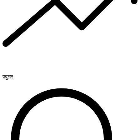
पपुलर