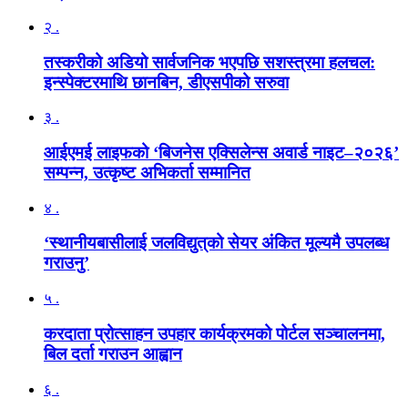
२ .
तस्करीको अडियो सार्वजनिक भएपछि सशस्त्रमा हलचल:
इन्स्पेक्टरमाथि छानबिन, डीएसपीको सरुवा
३ .
आईएमई लाइफको ‘बिजनेस एक्सिलेन्स अवार्ड नाइट–२०२६’
सम्पन्न, उत्कृष्ट अभिकर्ता सम्मानित
४ .
‘स्थानीयबासीलाई जलविद्युत्‌को सेयर अंकित मूल्यमै उपलब्ध
गराउनु’
५ .
करदाता प्रोत्साहन उपहार कार्यक्रमको पोर्टल सञ्चालनमा,
बिल दर्ता गराउन आह्वान
६ .