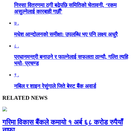
निस्सा वितरणमा ठगी बढेपछि समितिको चेतावनी, ‘रकम
असुल्नेलाई कारबाही गर्छाैं’
७ .
मधेश आन्दोलनको समीक्षा: उपलब्धि भए पनि लक्ष्य अधुरै
८ .
प्रधानमन्त्री बनाउने र फाल्नेलाई सफलता ठान्यौ, गल्ति त्यहि
भयो- प्रचण्ड
९ .
नबिल र शाइन रेसुंगाले जिते बेस्ट बैंक अवार्ड
RELATED NEWS
गरिमा विकास बैंकले कमायो १ अर्ब ६८ करोड रुपैयाँ
नाफा