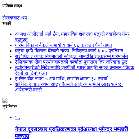
पालिका लाइभ
लेखकबाट थप
भर्खरै
अध्यक्ष ओलीलाई थाहै छैन, महासचिव शंकरको पत्रले देवाहीका मेयर
पदमुक्त
गरिमा विकास बैंकले कमायो १ अर्ब ६८ करोड रुपैयाँ नाफा
घट्यो कृषि विकास बैंकको नाफा, निष्क्रिय कर्जा ४.०७ प्रतिशत
संशोधित तथ्यांक नियमावली स्वीकृतः नामदेखि शुल्कसम्म परिमार्जन
टेलिकमका सेवा प्रयोगबापतको बक्यौता पुससम्म तिरे जरिवाना छुट
उद्योगमन्त्रीको निर्देशनपछि एलपीजी ग्यास आपूर्ति सहज बनाउन ‘क्विक
रेस्पोन्स टिम’ गठन
एभरेष्ट बैंक नाफा ५ अर्ब माथि, लाभांश क्षमता ३८ रुपैयाँ
आर्थिक रूपान्तरणमा राष्ट्र बैंकको सक्रिय भूमिका आवश्यक छः
अर्थमन्त्री वाग्ले
ट्रेन्डिङ
१ .
नेपाल दूरसञ्चार प्राधिकरणका पूर्वअध्यक्ष भूपेन्द्र भण्डारी
पक्राउ