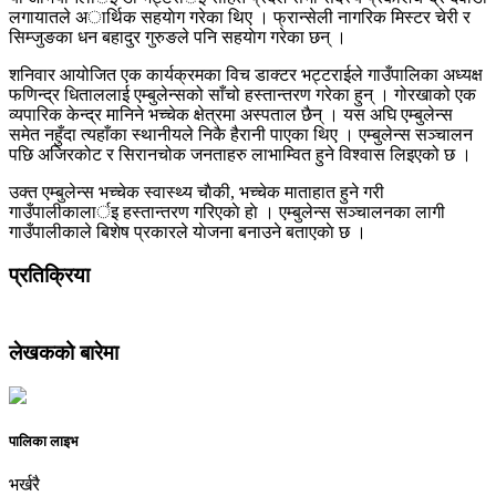
लगायातले अार्थिक सहयाेग गरेका थिए । फ्रान्सेली नागरिक मिस्टर चेरी र
सिम्जुङका धन बहादुर गुरुङले पनि सहयाेग गरेका छन् ।
शनिवार आयोजित एक कार्यक्रमका विच डाक्टर भट्टराईले गाउँपालिका अध्यक्ष
फणिन्द्र धिताललाई एम्बुलेन्सको साँचो हस्तान्तरण गरेका हुन् । गोरखाको एक
व्यपारिक केन्द्र मानिने भच्चेक क्षेत्रमा अस्पताल छैन् । यस अघि एम्बुलेन्स
समेत नहुँदा त्यहाँका स्थानीयले निकै हैरानी पाएका थिए । एम्बुलेन्स सञ्चालन
पछि अजिरकोट र सिरानचोक जनताहरु लाभाम्वित हुने विश्वास लिइएको छ ।
उक्त एम्बुलेन्स भच्चेक स्वास्थ्य चाैकी, भच्चेक माताहात हुने गरी
गाउँपालीकालार्इ हस्तान्तरण गरिएकाे हाे । एम्बुलेन्स सञ्चालनका लागी
गाउँपालीकाले बिशेष प्रकारले याेजना बनाउने बताएकाे छ ।
प्रतिक्रिया
लेखकको बारेमा
पालिका लाइभ
भर्खरै