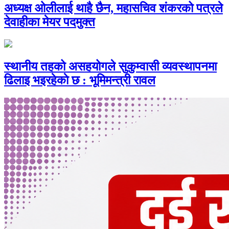
अध्यक्ष ओलीलाई थाहै छैन, महासचिव शंकरको पत्रले
देवाहीका मेयर पदमुक्त
स्थानीय तहको असहयोगले सुकुम्वासी व्यवस्थापनमा
ढिलाइ भइरहेकाे छ : भूमिमन्त्री रावल