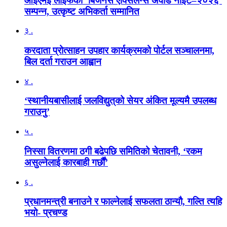
आईएमई लाइफको ‘बिजनेस एक्सिलेन्स अवार्ड नाइट–२०२६’
सम्पन्न, उत्कृष्ट अभिकर्ता सम्मानित
३ .
करदाता प्रोत्साहन उपहार कार्यक्रमको पोर्टल सञ्चालनमा,
बिल दर्ता गराउन आह्वान
४ .
‘स्थानीयबासीलाई जलविद्युत्‌को सेयर अंकित मूल्यमै उपलब्ध
गराउनु’
५ .
निस्सा वितरणमा ठगी बढेपछि समितिको चेतावनी, ‘रकम
असुल्नेलाई कारबाही गर्छाैं’
६ .
प्रधानमन्त्री बनाउने र फाल्नेलाई सफलता ठान्यौ, गल्ति त्यहि
भयो- प्रचण्ड