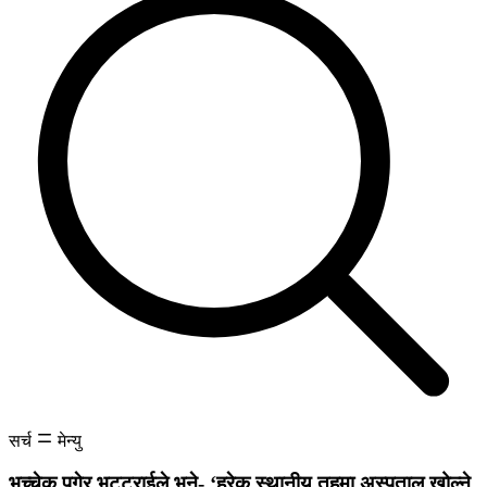
सर्च
मेन्यु
भच्चेक पुगेर भट्टराईले भने- ‘हरेक स्थानीय तहमा अस्पताल खोल्ने