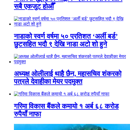
सबै एकजुट होऔँ
नाडाको स्वर्ण वर्षमा ५० प्रतिशत ‘अर्ली बर्ड’
छुटसहित भदौ ९ देखि नाडा अटो शो हुने
अध्यक्ष ओलीलाई थाहै छैन, महासचिव शंकरको
पत्रले देवाहीका मेयर पदमुक्त
गरिमा विकास बैंकले कमायो १ अर्ब ६८ करोड
रुपैयाँ नाफा