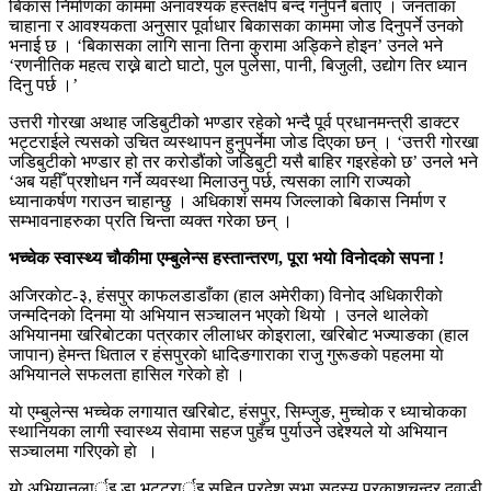
बिकास निर्माणका काममा अनावश्यक हस्तक्षेप बन्द गर्नुपर्ने बताए । जनताका
चाहाना र आवश्यकता अनुसार पूर्वाधार बिकासका काममा जोड दिनुपर्ने उनको
भनाई छ । ‘बिकासका लागि साना तिना कुरामा अड्किने होइन’ उनले भने
‘रणनीतिक महत्व राख्ने बाटो घाटो, पुल पुलेसा, पानी, बिजुली, उद्योग तिर ध्यान
दिनु पर्छ ।’
उत्तरी गोरखा अथाह जडिबुटीको भण्डार रहेको भन्दै पूर्व प्रधानमन्त्री डाक्टर
भट्टराईले त्यसको उचित व्यस्थापन हुनुपर्नेमा जोड दिएका छन् । ‘उत्तरी गोरखा
जडिबुटीको भण्डार हो तर करोडौंको जडिबुटी यसै बाहिर गइरहेको छ’ उनले भने
‘अब यहीँ प्रशोधन गर्ने व्यवस्था मिलाउनु पर्छ, त्यसका लागि राज्यको
ध्यानाकर्षण गराउन चाहान्छु । अधिकाशं समय जिल्लाको बिकास निर्माण र
सम्भावनाहरुका प्रति चिन्ता व्यक्त गरेका छन् ।
भच्चेक स्वास्थ्य चाैकीमा एम्बुलेन्स हस्तान्तरण, पूरा भयाे विनाेदकाे सपना !
अजिरकाेट-३, हंसपुर काफलडाडाँका (हाल अमेरीका) विनाेद अधिकारीकाे
जन्मदिनकाे दिनमा याे अभियान सञ्चालन भएकाे थियाे । उनले थालेकाे
अभियानमा खरिबाेटका पत्रकार लीलाधर काेइराला, खरिबाेट भज्याङका (हाल
जापान) हेमन्त धिताल र हंसपुरकाे धादिङगाराका राजु गुरूङकाे पहलमा याे
अभियानले सफलता हासिल गरेकाे हाे ।
याे एम्बुलेन्स भच्चेक लगायात खरिबाेट, हंसपुर, सिम्जुङ, मुच्चाेक र ध्याचाेकका
स्थानियका लागी स्वास्थ्य सेवामा सहज पुहँच पुर्याउने उद्देश्यले याे अभियान
सञ्चालमा गरिएकाे हाे ।
याे अभियानलार्इ डा भट्टरार्इ सहित प्रदेश सभा सदस्य प्रकाशचन्द्र दवाडी