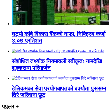
घट्यो कृषि विकास बैंकको नाफा, निष्क्रिय कर्जा
४.०७ प्रतिशत
संशोधित तथ्यांक नियमावली स्वीकृतः नामदेखि
शुल्कसम्म परिमार्जन
टेलिकमका सेवा प्रयोगबापतको बक्यौता पुससम्म
तिरे जरिवाना छुट
पपुलर
+