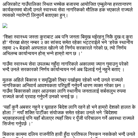
अजिरकोट गाउँपालिका स्थित भच्चेक बजारमा आयोजित एम्बुलेन्स हस्तान्तरण
कार्यक्रममा बोल्दै उनले स्वास्थ्य सेवा नागरिकको मौलिक हक भएकाले राज्यले
त्यसको ग्यारेण्टी लिनुपर्ने बताएका हुन्।
‘शिक्षा स्वास्थ्य जस्ता कुराबाट अब पनि जनता बिमुख भईरहनु निकै दुखःद कुरा
हो’ गोरखा क्षेत्र नम्बर २ का सांसद समेत रहेका भट्टराईले भने ‘हरेक स्थानीय
तहमा २५ बेडको अस्पताल खोल्ने जो निर्णय सरकारले गरेको छ, त्यो निर्णय
अभिलम्ब कार्यान्वयन होस् भन्ने हाम्रो माग छ ।’
गाउँमा स्वास्थ्य सेवा उपलब्ध नहुँदा नागरिकले अकालमा ज्यान गुमाउनु परेको
भन्दै उनले सरकारको निर्णय कार्यान्वयन गर्न अब ढिलाई गर्नु नहुने बताए ।
मुलक अहिले बिकास र समृद्धिको तिब्र पर्खाइमा रहेको भन्दै उनले राज्यले
नागरिकका अनिवार्य आवश्यकता परिपूर्ती गर्नुपर्ने धारण व्यक्त गरेका छन ।
गाउँमा बिकासको लहर आउनका लागि स्थानीय जनतालाई सर्बसलुभ रुपमा
राज्यले कर्जा प्रवाह गर्नुपर्ने उनको भनाई छ ।
‘यहाँ कुनै अबसर नहुने र यूवाहरु बिदेश लागि रहने हो भने हाम्रो देशको हालत के
होला ?’ नयाँ शक्ति पार्टीका संयोजक समेत रहेका उनले भने ‘बिदेशमा
भएकाहरुलाई पनि यहाँ बोलाएर त्यहाँ सिप र पुँजी परिचालन गर्ने अवस्था राज्यले
सिर्जना गर्नुपर्छ ।’
बिकास काममा दलिय राजनीति हावी हुँदा प्रतिफल निस्कन नसकेको भन्दै उनले