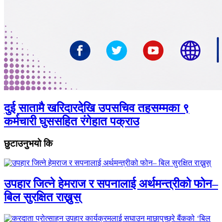
दुई सातामै खरिदारदेखि उपसचिव तहसम्मका ९
कर्मचारी घुससहित रंगेहात पक्राउ
छुटाउनुभयो कि
उपहार जित्ने हेमराज र सपनालाई अर्थमन्त्रीको फोन–
बिल सुरक्षित राख्नुस्