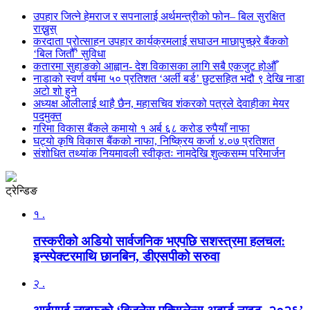
उपहार जित्ने हेमराज र सपनालाई अर्थमन्त्रीको फोन– बिल सुरक्षित
राख्नुस्
करदाता प्रोत्साहन उपहार कार्यक्रमलाई सघाउन माछापुच्छ्रे बैंकको
‘बिल जितौँ’ सुविधा
कतारमा सुहाङकाे आह्वान- देश विकासका लागि सबै एकजुट होऔँ
नाडाको स्वर्ण वर्षमा ५० प्रतिशत ‘अर्ली बर्ड’ छुटसहित भदौ ९ देखि नाडा
अटो शो हुने
अध्यक्ष ओलीलाई थाहै छैन, महासचिव शंकरको पत्रले देवाहीका मेयर
पदमुक्त
गरिमा विकास बैंकले कमायो १ अर्ब ६८ करोड रुपैयाँ नाफा
घट्यो कृषि विकास बैंकको नाफा, निष्क्रिय कर्जा ४.०७ प्रतिशत
संशोधित तथ्यांक नियमावली स्वीकृतः नामदेखि शुल्कसम्म परिमार्जन
ट्रेन्डिङ
१ .
तस्करीको अडियो सार्वजनिक भएपछि सशस्त्रमा हलचल:
इन्स्पेक्टरमाथि छानबिन, डीएसपीको सरुवा
२ .