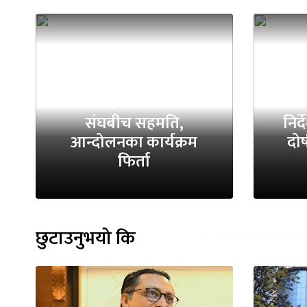
सरकार र चिकित्सक
स्
संघबीच सहमति,
निर्
आन्दोलनका कार्यक्रम
दोष
फिर्ता
छुटाउनुभयो कि