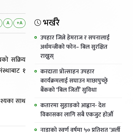
भर्खरै
A
+A
उपहार जित्ने हेमराज र सपनालाई
अर्थमन्त्रीको फोन– बिल सुरक्षित
राख्नुस्
लयको सक्रिय
संस्थाबाट १
करदाता प्रोत्साहन उपहार
कार्यक्रमलाई सघाउन माछापुच्छ्रे
बैंकको ‘बिल जितौँ’ सुविधा
्देश्यका साथ
कतारमा सुहाङकाे आह्वान- देश
विकासका लागि सबै एकजुट होऔँ
नाडाको स्वर्ण वर्षमा ५० प्रतिशत ‘अर्ली