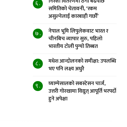
निस्सा वितरणमा ठगी बढेपछि
६ .
समितिको चेतावनी, ‘रकम
असुल्नेलाई कारबाही गर्छाैं’
नेपाल भूमि लिपुलेकवाट भारत र
७ .
चीनबिच व्यापार सुरु, पहिलो
भारतीय टोली पुग्यो तिब्बत
मधेश आन्दोलनको समीक्षा: उपलब्धि
८ .
भए पनि लक्ष्य अधुरै
घ्याम्पेसालको सबस्टेसन चार्ज,
९ .
उत्तरी गोरखामा विद्युत् आपूर्ति भरपर्दो
हुने अपेक्षा