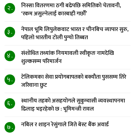
निस्सा वितरणमा ठगी बढेपछि समितिको चेतावनी,
२ .
‘रकम असुल्नेलाई कारबाही गर्छाैं’
नेपाल भूमि लिपुलेकवाट भारत र चीनबिच व्यापार सुरु,
३ .
पहिलो भारतीय टोली पुग्यो तिब्बत
संशोधित तथ्यांक नियमावली स्वीकृतः नामदेखि
४ .
शुल्कसम्म परिमार्जन
टेलिकमका सेवा प्रयोगबापतको बक्यौता पुससम्म तिरे
५ .
जरिवाना छुट
स्थानीय तहको असहयोगले सुकुम्वासी व्यवस्थापनमा
६ .
ढिलाइ भइरहेकाे छ : भूमिमन्त्री रावल
नबिल र शाइन रेसुंगाले जिते बेस्ट बैंक अवार्ड
७ .