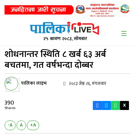
२५ श्रावण २०८३, सोमबार
शोधनान्तर स्थिति ८
खर्ब ६३ अर्ब
बचतमा, गत वर्षभन्दा दोब्बर
पालिका लाइभ
२०८३ जेष्ठ २६, मंगलवार
390
X
Shares
-A
A
+A