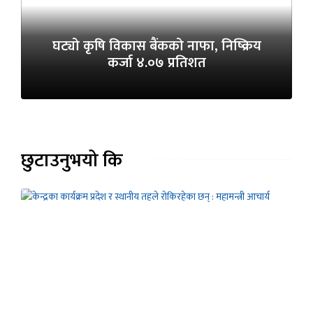
घट्यो कृषि विकास बैंकको नाफा, निष्क्रिय
कर्जा ४.०७ प्रतिशत
छुटाउनुभयो कि