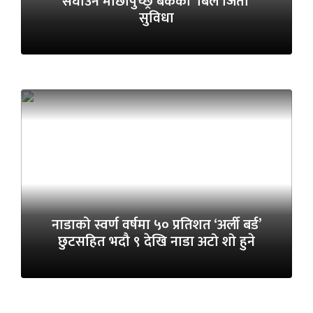
सघाउन माछापुच्छ्रे बैंकको ‘बिल जितौँ’
सुविधा
नाडाको स्वर्ण वर्षमा ५० प्रतिशत ‘अर्ली बर्ड’
छुटसहित भदौ ९ देखि नाडा अटो शो हुने