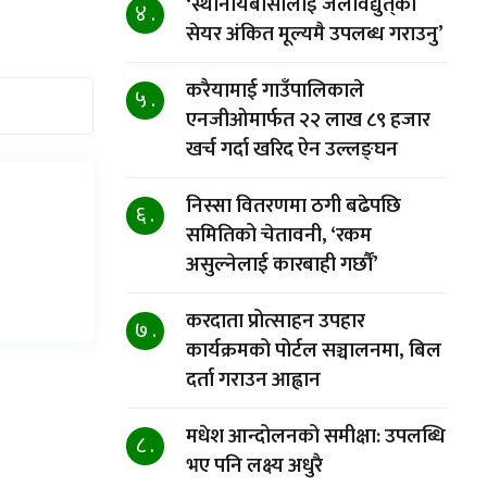
‘स्थानीयबासीलाई जलविद्युत्‌को
४ .
सेयर अंकित मूल्यमै उपलब्ध गराउनु’
करैयामाई गाउँपालिकाले
५ .
एनजीओमार्फत २२ लाख ८९ हजार
खर्च गर्दा खरिद ऐन उल्लङ्घन
निस्सा वितरणमा ठगी बढेपछि
६ .
समितिको चेतावनी, ‘रकम
असुल्नेलाई कारबाही गर्छाैं’
करदाता प्रोत्साहन उपहार
७ .
कार्यक्रमको पोर्टल सञ्चालनमा, बिल
दर्ता गराउन आह्वान
मधेश आन्दोलनको समीक्षा: उपलब्धि
८ .
भए पनि लक्ष्य अधुरै