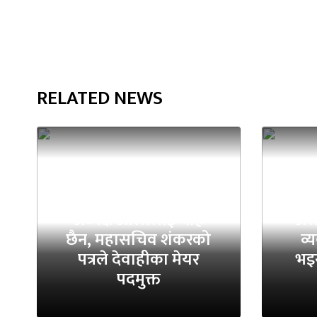
RELATED NEWS
अध्यक्ष ओलीलाई थाहै
असह
छैन, महासचिव शंकरको
व्
पत्रले देवाहीका मेयर
भइर
पदमुक्त