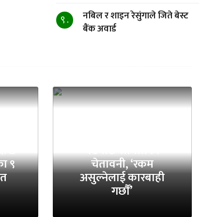
नबिल र शाइन रेसुंगाले जिते बेस्ट
९ .
बैंक अवार्ड
निस्सा वितरणमा ठगी
देखि
बढेपछि समितिको
ा ९
चेतावनी, ‘रकम
ित
असुल्नेलाई कारबाही
गर्छाैं’