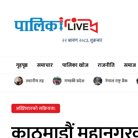
२२ श्रावण २०८३, शुक्रबार
गृहपृष्ठ
समाचार
पालिका खाेज
राजनीति
समाज
स्थानीय तह
गण्डकी प्रदेश
नेपाल राष्ट्र बैंक
अख्तियारको सक्रियता:
काठमाडौं महानगरका