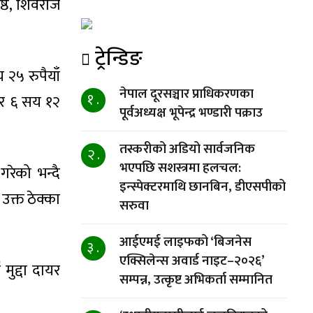
ष्ठ, शिवराज
ट्रेन्डिङ
 २५ रुपैयाँ
नेपाल दूरसञ्चार प्राधिकरणका
१ .
ार ६ सय १२
पूर्वअध्यक्ष भूपेन्द्र भण्डारी पक्राउ
तस्करीको अडियो सार्वजनिक
२ .
भएपछि सशस्त्रमा हलचल:
रेको भन्दै
इन्स्पेक्टरमाथि छानबिन, डीएसपीको
उक्त ठेक्का
सरुवा
आईएमई लाइफको ‘बिजनेस
३ .
एक्सिलेन्स अवार्ड नाइट–२०२६’
ुद्दा दायर
सम्पन्न, उत्कृष्ट अभिकर्ता सम्मानित