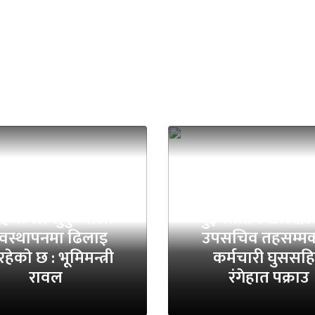
स्थानीय तहको
योगले सुकुम्वासी
दुई सातामै खरिदार
यवस्थापनमा ढिलाइ
उपसचिव तहसम्मक
हेकाे छ : भूमिमन्त्री
कर्मचारी घुससह
रावल
रंगेहात पक्राउ