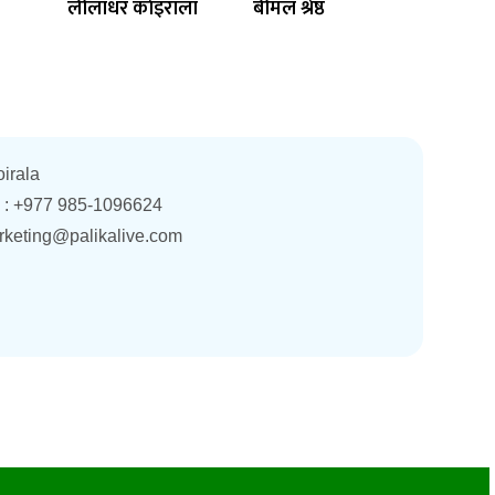
लीलाधर काेइराला
बीमल श्रेष्ठ
oirala
. : +977 985-1096624
rketing@palikalive.com