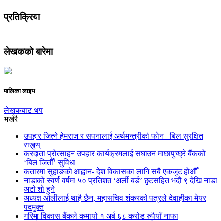
प्रतिक्रिया
लेखकको बारेमा
पालिका लाइभ
लेखकबाट थप
भर्खरै
उपहार जित्ने हेमराज र सपनालाई अर्थमन्त्रीको फोन– बिल सुरक्षित
राख्नुस्
करदाता प्रोत्साहन उपहार कार्यक्रमलाई सघाउन माछापुच्छ्रे बैंकको
‘बिल जितौँ’ सुविधा
कतारमा सुहाङकाे आह्वान- देश विकासका लागि सबै एकजुट होऔँ
नाडाको स्वर्ण वर्षमा ५० प्रतिशत ‘अर्ली बर्ड’ छुटसहित भदौ ९ देखि नाडा
अटो शो हुने
अध्यक्ष ओलीलाई थाहै छैन, महासचिव शंकरको पत्रले देवाहीका मेयर
पदमुक्त
गरिमा विकास बैंकले कमायो १ अर्ब ६८ करोड रुपैयाँ नाफा