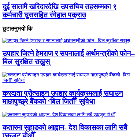
दुई सातामै खरिदारदेखि उपसचिव तहसम्मका ९
कर्मचारी घुससहित रंगेहात पक्राउ
छुटाउनुभयो कि
उपहार जित्ने हेमराज र सपनालाई अर्थमन्त्रीको फोन–
बिल सुरक्षित राख्नुस्
करदाता प्रोत्साहन उपहार कार्यक्रमलाई सघाउन
माछापुच्छ्रे बैंकको ‘बिल जितौँ’ सुविधा
कतारमा सुहाङकाे आह्वान- देश विकासका लागि सबै
एकजुट होऔँ