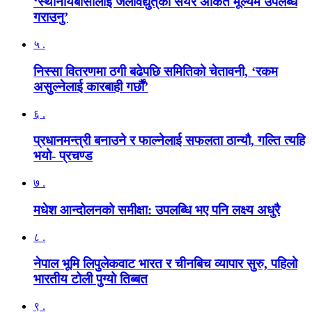
‘स्थानीयबासीलाई जलविद्युत्‌को सेयर अंकित मूल्यमै उपलब्ध
गराउनु’
५ .
निस्सा वितरणमा ठगी बढेपछि समितिको चेतावनी, ‘रकम
असुल्नेलाई कारबाही गर्छाैं’
६ .
प्रधानमन्त्री बनाउने र फाल्नेलाई सफलता ठान्यौ, गल्ति त्यहि
भयो- प्रचण्ड
७ .
मधेश आन्दोलनको समीक्षा: उपलब्धि भए पनि लक्ष्य अधुरै
८ .
नेपाल भूमि लिपुलेकवाट भारत र चीनबिच व्यापार सुरु, पहिलो
भारतीय टोली पुग्यो तिब्बत
९ .