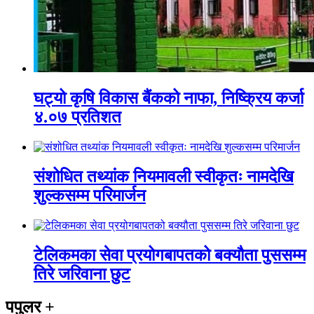
घट्यो कृषि विकास बैंकको नाफा, निष्क्रिय कर्जा
४.०७ प्रतिशत
संशोधित तथ्यांक नियमावली स्वीकृतः नामदेखि
शुल्कसम्म परिमार्जन
टेलिकमका सेवा प्रयोगबापतको बक्यौता पुससम्म
तिरे जरिवाना छुट
पपुलर
+