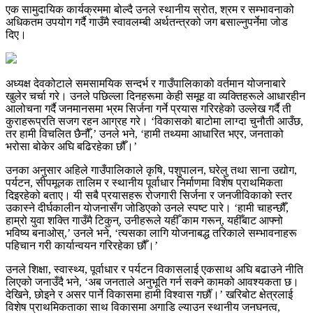
एक सामुदायिक कार्यक्रममा बोल्दै उनले स्थानीय स्रोत, श्रम र सम्भावनाको
अधिकतम उपयोग गर्दै गाउँमै स्वावलम्बी अर्थतन्त्रको जग बसाल्नुपर्नेमा जोड
दिए।
अध्यक्ष देवकोटाले समसामयिक सन्दर्भ र गाउँपालिकाको वर्तमान योजनाबारे
खुलेर चर्चा गरे। उनले पछिल्ला दिनहरूमा केही समूह वा व्यक्तिहरूले आधारहीन
आलोचना गर्दै जनमानसमा भ्रम सिर्जना गर्ने प्रयास गरिरहेको उल्लेख गर्दै ती
कुराहरूप्रति सजग रहन आग्रह गरे। ‘विकासको बाटोमा लाग्दा चुनौती आउँछ,
तर हामी विचलित छैनौँ,’ उनले भने, ‘हामी तथ्यमा आधारित भएर, जनताको
भरोसा बोकेर अघि बढिरहेका छौँ।’
उनका अनुसार अहिले गाउँपालिकाले कृषि, पशुपालन, घरेलु तथा साना उद्योग,
पर्यटन, सीपमूलक तालिम र स्थानीय पूर्वाधार निर्माणमा विशेष प्राथमिकता
दिइरहेको बताए। यी सबै प्रयासहरू रोजगारी सिर्जना र जनजीविकाको स्तर
उकास्ने दीर्घकालीन योजनासँग जोडिएको उनले स्पष्ट पारे। ‘हामी चाहन्छौँ,
हाम्रो युवा शक्ति गाउँमै टिकुन्, उनीहरूले यहीँ काम गरून्, यहीँबाट आफ्नो
भविष्य बनाओस्,’ उनले भने, ‘त्यसका लागि योजनाबद्ध तरिकाले सम्भावनाहरू
पहिचान गरी कार्यान्वयन गरिरहेका छौँ।’
उनले शिक्षा, स्वास्थ्य, पूर्वाधार र पर्यटन विकासलाई एकसाथ अघि बढाउने नीति
लिएको जनाउँदै भने, ‘अब जनताले अनुभूति गर्न सक्ने कामको आवश्यकता छ।
देखिने, छोइने र असर पार्ने विकासमा हामी विश्वास गर्छौँ।’ खरिबोट क्षेत्रलाई
विशेष प्राथमिकताका साथ विकासमा अगाडि ल्याउन स्थानीय जनघनत्व,