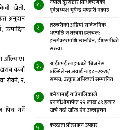
नेपाल दूरसञ्चार प्राधिकरणका
१ .
किवी खेती,
पूर्वअध्यक्ष भूपेन्द्र भण्डारी पक्राउ
र्फत अनुदान
तस्करीको अडियो सार्वजनिक
२ .
, उत्पादित
भएपछि सशस्त्रमा हलचल:
इन्स्पेक्टरमाथि छानबिन, डीएसपीको
सरुवा
ा औँल्याए।
आईएमई लाइफको ‘बिजनेस
३ .
 खराब कर्जा
एक्सिलेन्स अवार्ड नाइट–२०२६’
सम्पन्न, उत्कृष्ट अभिकर्ता सम्मानित
 रोक्ने, र,
करैयामाई गाउँपालिकाले
४ .
एनजीओमार्फत २२ लाख ८९ हजार
 पिच गर्ने
खर्च गर्दा खरिद ऐन उल्लङ्घन
करदाता प्रोत्साहन उपहार
५ .