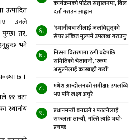
कार्यक्रमको पोर्टल सञ्चालनमा, बिल
मा उत्पादित
दर्ता गराउन आह्वान
ताए । उनले
‘स्थानीयबासीलाई जलविद्युत्‌को
६ .
 पुग्छ। तर,
सेयर अंकित मूल्यमै उपलब्ध गराउनु’
नुहुन्छ भने
निस्सा वितरणमा ठगी बढेपछि
७ .
समितिको चेतावनी, ‘रकम
असुल्नेलाई कारबाही गर्छाैं’
्यवस्था छ ।
मधेश आन्दोलनको समीक्षा: उपलब्धि
८ .
भए पनि लक्ष्य अधुरै
ाले ११ वटा
का स्थानीय
प्रधानमन्त्री बनाउने र फाल्नेलाई
९ .
सफलता ठान्यौ, गल्ति त्यहि भयो-
प्रचण्ड