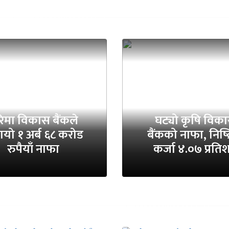
िमा विकास बैंकले
घट्यो कृषि विक
यो १ अर्ब ६८ करोड
बैंकको नाफा, निष्क
रुपैयाँ नाफा
कर्जा ४.०७ प्रति