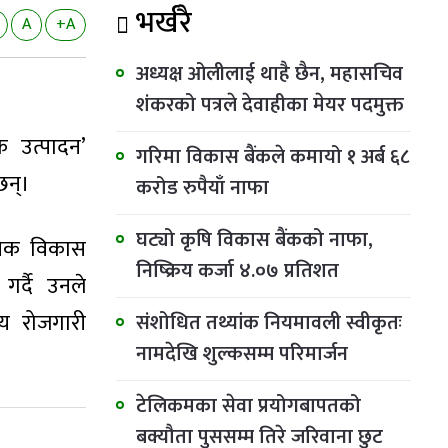
भर्खरै
A
+A
अध्यक्ष ओलीलाई थाहै छैन, महासचिव
शंकरको पत्रले देवाहीका मेयर पदमुक्त
 उत्पादन’
गरिमा विकास बैंकले कमायो १ अर्ब ६८
छन्।
करोड रुपैयाँ नाफा
घट्यो कृषि विकास बैंकको नाफा,
ायिक विकास
निष्क्रिय कर्जा ४.०७ प्रतिशत
र्दै उनले
य रोजगारी
संशोधित तथ्यांक नियमावली स्वीकृतः
नामदेखि शुल्कसम्म परिमार्जन
टेलिकमका सेवा प्रयोगबापतको
बक्यौता पुससम्म तिरे जरिवाना छुट