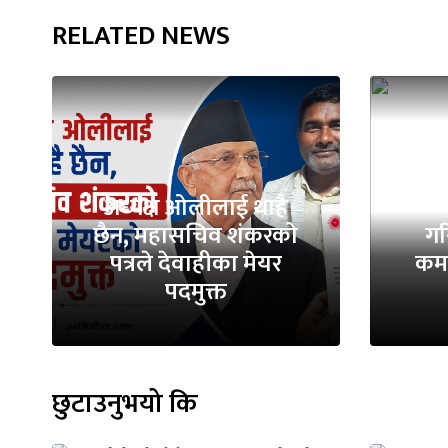
RELATED NEWS
अध्यक्ष ओलीलाई थाहै
छैन, महासचिव शंकरको
गर
पत्रले देवाहीका मेयर
कमा
पदमुक्त
छुटाउनुभयो कि