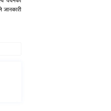
ृत्व चयनको
लले जानकारी