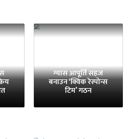
उद्योगमन्त्रीको
निर्देशनपछि एलपीजी
ास
ग्यास आपूर्ति सहज
्रिय
बनाउन ‘क्विक रेस्पोन्स
शत
टिम’ गठन