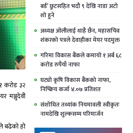
बर्ड’ छुटसहित भदौ ९ देखि नाडा अटो
शो हुने
अध्यक्ष ओलीलाई थाहै छैन, महासचिव
शंकरको पत्रले देवाहीका मेयर पदमुक्त
गरिमा विकास बैंकले कमायो १ अर्ब ६८
करोड रुपैयाँ नाफा
घट्यो कृषि विकास बैंकको नाफा,
५१ करोड ३२
निष्क्रिय कर्जा ४.०७ प्रतिशत
 मञ्जुदेवी
संशोधित तथ्यांक नियमावली स्वीकृतः
नामदेखि शुल्कसम्म परिमार्जन
े बढेको हो