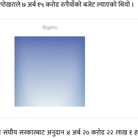
 पोखराले ७ अर्ब १५ करोड रुपैयाँको बजेट ल्याएको थियो ।
ा संघीय सरकारबाट अनुदान ४ अर्ब २० करोड २२ लाख १ हजा