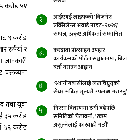
सरुवा
५५ करोड ५१
आईएमई लाइफको ‘बिजनेस
२ .
एक्सिलेन्स अवार्ड नाइट–२०२६’
सम्पन्न, उत्कृष्ट अभिकर्ता सम्मानित
टबाट ९ करोड
र रुपैयाँ र
करदाता प्रोत्साहन उपहार
३ .
कार्यक्रमको पोर्टल सञ्चालनमा, बिल
मा जानकारी
दर्ता गराउन आह्वान
वक्तव्यमा
‘स्थानीयबासीलाई जलविद्युत्‌को
४ .
सेयर अंकित मूल्यमै उपलब्ध गराउनु’
ुद तथा यूवा
निस्सा वितरणमा ठगी बढेपछि
५ .
मलाई ३५ करोड
समितिको चेतावनी, ‘रकम
असुल्नेलाई कारबाही गर्छाैं’
्थ ५६ करोड