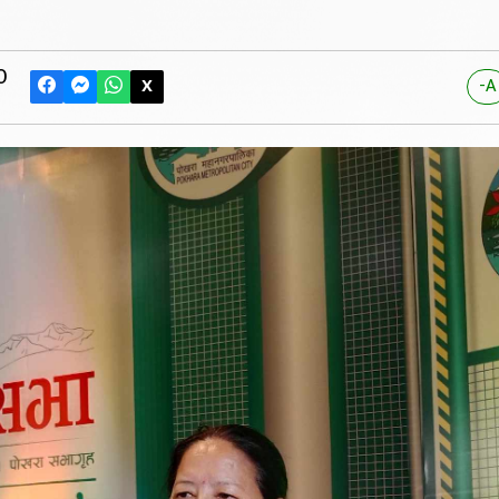
0
X
-A