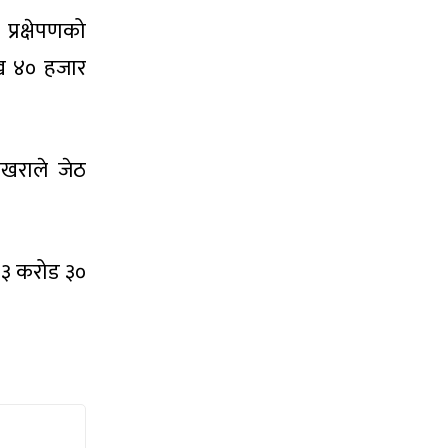
्रक्षेपणको
ख ४० हजार
ोखराले जेठ
५३ करोड ३०