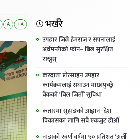
भर्खरै
A
+A
उपहार जित्ने हेमराज र सपनालाई
अर्थमन्त्रीको फोन– बिल सुरक्षित
राख्नुस्
करदाता प्रोत्साहन उपहार
कार्यक्रमलाई सघाउन माछापुच्छ्रे
बैंकको ‘बिल जितौँ’ सुविधा
कतारमा सुहाङकाे आह्वान- देश
विकासका लागि सबै एकजुट होऔँ
नाडाको स्वर्ण वर्षमा ५० प्रतिशत ‘अर्ली