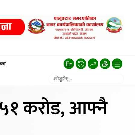
िका
 ५१ करोड, आफ्नै