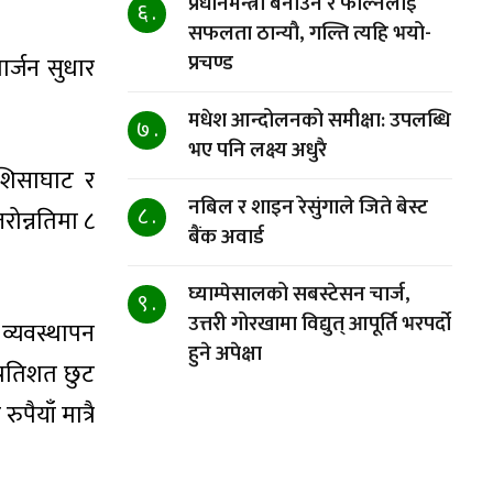
प्रधानमन्त्री बनाउने र फाल्नेलाई
६ .
सफलता ठान्यौ, गल्ति त्यहि भयो-
प्रचण्ड
र्जन सुधार
मधेश आन्दोलनको समीक्षा: उपलब्धि
७ .
भए पनि लक्ष्य अधुरै
 शिसाघाट र
नबिल र शाइन रेसुंगाले जिते बेस्ट
८ .
रोन्नतिमा ८
बैंक अवार्ड
घ्याम्पेसालको सबस्टेसन चार्ज,
९ .
उत्तरी गोरखामा विद्युत् आपूर्ति भरपर्दो
व्यवस्थापन
हुने अपेक्षा
्रतिशत छुट
ैयाँ मात्रै