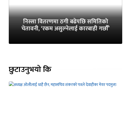
निस्सा वितरणमा ठगी बढेपछि समितिको
चेतावनी, ‘रकम असुल्नेलाई कारबाही गर्छाैं’
छुटाउनुभयो कि