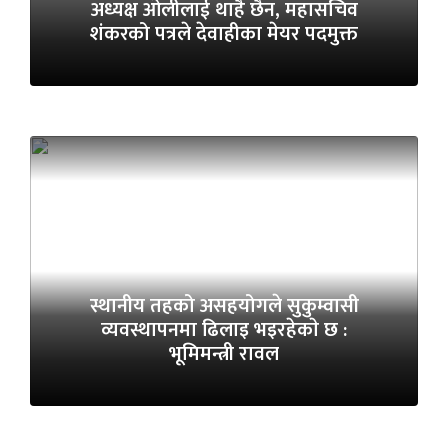
अध्यक्ष ओलीलाई थाहै छैन, महासचिव
शंकरको पत्रले देवाहीका मेयर पदमुक्त
स्थानीय तहको असहयोगले सुकुम्वासी
व्यवस्थापनमा ढिलाइ भइरहेकाे छ :
भूमिमन्त्री रावल