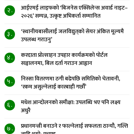
आईएमई लाइफको ‘बिजनेस एक्सिलेन्स अवार्ड नाइट–
२ .
२०२६’ सम्पन्न, उत्कृष्ट अभिकर्ता सम्मानित
‘स्थानीयबासीलाई जलविद्युत्‌को सेयर अंकित मूल्यमै
३ .
उपलब्ध गराउनु’
करदाता प्रोत्साहन उपहार कार्यक्रमको पोर्टल
४ .
सञ्चालनमा, बिल दर्ता गराउन आह्वान
निस्सा वितरणमा ठगी बढेपछि समितिको चेतावनी,
५ .
‘रकम असुल्नेलाई कारबाही गर्छाैं’
मधेश आन्दोलनको समीक्षा: उपलब्धि भए पनि लक्ष्य
६ .
अधुरै
प्रधानमन्त्री बनाउने र फाल्नेलाई सफलता ठान्यौ, गल्ति
७ .