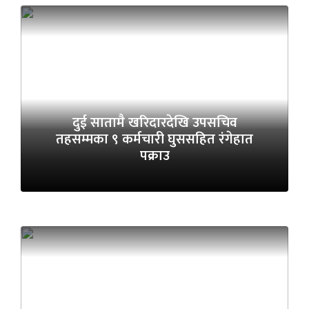
दुई सातामै खरिदारदेखि उपसचिव
तहसम्मका ९ कर्मचारी घुससहित रंगेहात
पक्राउ