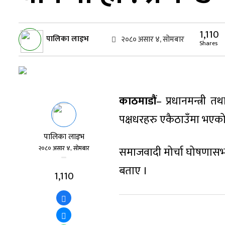
1,110
पालिका लाइभ
२०८० असार ४, सोमबार
Shares
काठमाडौं
– प्रधानमन्त्री त
पक्षधरहरु एकैठाउँमा भएक
पालिका लाइभ
२०८० असार ४, सोमबार
समाजवादी मोर्चा घोषणासभाला
बताए ।
1,110