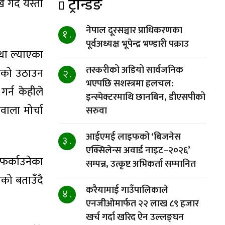
ट्रेन्डिङ
गर्दै यस्तो
नेपाल दूरसञ्चार प्राधिकरणका
१ .
पूर्वअध्यक्ष भूपेन्द्र भण्डारी पक्राउ
्था ल्याएका
तस्करीको अडियो सार्वजनिक
टाउको उठाउन
२ .
भएपछि सशस्त्रमा हलचल:
र्न केहीले
इन्स्पेक्टरमाथि छानबिन, डीएसपीको
ाला मोर्चा
सरुवा
आईएमई लाइफको ‘बिजनेस
३ .
एक्सिलेन्स अवार्ड नाइट–२०२६’
 फर्काउनेका
सम्पन्न, उत्कृष्ट अभिकर्ता सम्मानित
को बताउँदै
करैयामाई गाउँपालिकाले
४ .
एनजीओमार्फत २२ लाख ८९ हजार
खर्च गर्दा खरिद ऐन उल्लङ्घन