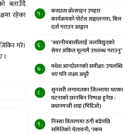
को बताउँदै
करदाता प्रोत्साहन उपहार
५ .
्षमा रहेका
कार्यक्रमको पोर्टल सञ्चालनमा, बिल
दर्ता गराउन आह्वान
‘स्थानीयबासीलाई जलविद्युत्‌को
 जिकिर गरे।
६ .
सेयर अंकित मूल्यमै उपलब्ध गराउनु’
ए ।
मधेश आन्दोलनको समीक्षा: उपलब्धि
७ .
भए पनि लक्ष्य अधुरै
सुनसरी लगायतका जिल्लामा भएका
८ .
घटनाको छानबिन निष्पक्ष हुनेछ :
प्रधानमन्त्री शाह (भिडिओ)
निस्सा वितरणमा ठगी बढेपछि
९ .
समितिको चेतावनी, ‘रकम