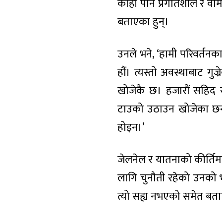
कोही पनि प्रगतिशील र वामपन
बताएका हुन्।
उनले भने, ‘हामी परिवर्तनका
हौं। त्यस्तो अवस्थाबाट ग
खोजेकै छ। हजारौं सहिद र
टाउको उठाउन खोजेका छन्। 
होइन।’
जेलनेल र यातनाको कीर्तिमा
लागि चुनौती रहेको उनको 
त्यो सह्य नभएको समेत बत