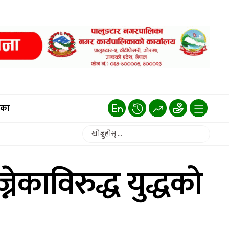
िका
नेकाविरुद्ध युद्धको