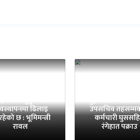
स्थानीय तहको
योगले सुकुम्वासी
दुई सातामै खरिदार
यवस्थापनमा ढिलाइ
उपसचिव तहसम्मक
हेकाे छ : भूमिमन्त्री
कर्मचारी घुससह
रावल
रंगेहात पक्राउ