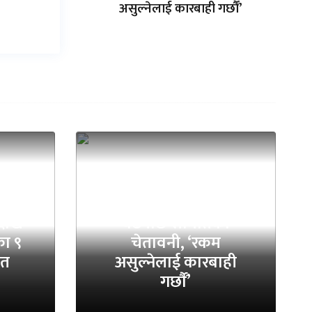
असुल्नेलाई कारबाही गर्छाैं’
निस्सा वितरणमा ठगी
देखि
बढेपछि समितिको
ा ९
चेतावनी, ‘रकम
ित
असुल्नेलाई कारबाही
गर्छाैं’