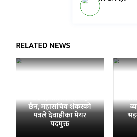
RELATED NEWS
अध्यक्ष ओलीलाई थाहै
असह
छैन, महासचिव शंकरको
व्
पत्रले देवाहीका मेयर
भइर
पदमुक्त