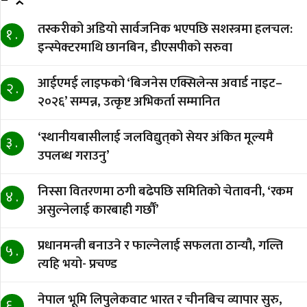
तस्करीको अडियो सार्वजनिक भएपछि सशस्त्रमा हलचल:
१ .
इन्स्पेक्टरमाथि छानबिन, डीएसपीको सरुवा
आईएमई लाइफको ‘बिजनेस एक्सिलेन्स अवार्ड नाइट–
२ .
२०२६’ सम्पन्न, उत्कृष्ट अभिकर्ता सम्मानित
‘स्थानीयबासीलाई जलविद्युत्‌को सेयर अंकित मूल्यमै
३ .
उपलब्ध गराउनु’
निस्सा वितरणमा ठगी बढेपछि समितिको चेतावनी, ‘रकम
४ .
असुल्नेलाई कारबाही गर्छाैं’
प्रधानमन्त्री बनाउने र फाल्नेलाई सफलता ठान्यौ, गल्ति
५ .
त्यहि भयो- प्रचण्ड
नेपाल भूमि लिपुलेकवाट भारत र चीनबिच व्यापार सुरु,
६ .