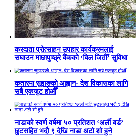
करदाता प्रोत्साहन उपहार कार्यक्रमलाई
सघाउन माछापुच्छ्रे बैंकको ‘बिल जितौँ’ सुविधा
कतारमा सुहाङकाे आह्वान- देश विकासका लागि
सबै एकजुट होऔँ
नाडाको स्वर्ण वर्षमा ५० प्रतिशत ‘अर्ली बर्ड’
छुटसहित भदौ ९ देखि नाडा अटो शो हुने