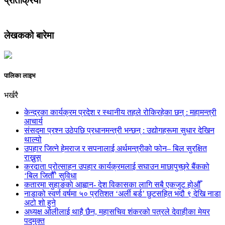
प्रतिक्रिया
लेखकको बारेमा
पालिका लाइभ
भर्खरै
केन्द्रका कार्यक्रम प्रदेश र स्थानीय तहले रोकिरहेका छन् : महामन्त्री
आचार्य
संसदमा प्रश्न उठेपछि प्रधानमन्त्री भन्छन् : उद्योगहरूमा सुधार देखिन
थाल्यो
उपहार जित्ने हेमराज र सपनालाई अर्थमन्त्रीको फोन– बिल सुरक्षित
राख्नुस्
करदाता प्रोत्साहन उपहार कार्यक्रमलाई सघाउन माछापुच्छ्रे बैंकको
‘बिल जितौँ’ सुविधा
कतारमा सुहाङकाे आह्वान- देश विकासका लागि सबै एकजुट होऔँ
नाडाको स्वर्ण वर्षमा ५० प्रतिशत ‘अर्ली बर्ड’ छुटसहित भदौ ९ देखि नाडा
अटो शो हुने
अध्यक्ष ओलीलाई थाहै छैन, महासचिव शंकरको पत्रले देवाहीका मेयर
पदमुक्त