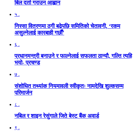
बिल दर्ता गराउन आह्वान
५ .
निस्सा वितरणमा ठगी बढेपछि समितिको चेतावनी, ‘रकम
असुल्नेलाई कारबाही गर्छाैं’
६ .
प्रधानमन्त्री बनाउने र फाल्नेलाई सफलता ठान्यौ, गल्ति त्यहि
भयो- प्रचण्ड
७ .
संशोधित तथ्यांक नियमावली स्वीकृतः नामदेखि शुल्कसम्म
परिमार्जन
८ .
नबिल र शाइन रेसुंगाले जिते बेस्ट बैंक अवार्ड
९ .