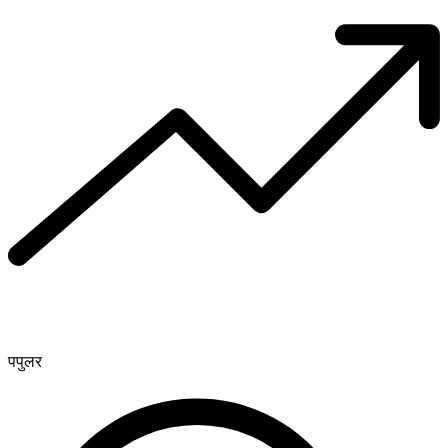
पपुलर