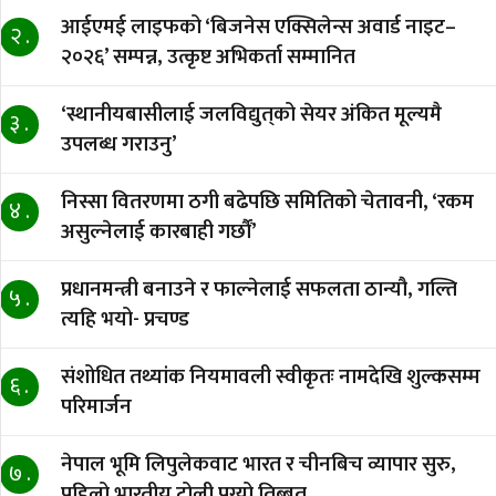
आईएमई लाइफको ‘बिजनेस एक्सिलेन्स अवार्ड नाइट–
२ .
२०२६’ सम्पन्न, उत्कृष्ट अभिकर्ता सम्मानित
‘स्थानीयबासीलाई जलविद्युत्‌को सेयर अंकित मूल्यमै
३ .
उपलब्ध गराउनु’
निस्सा वितरणमा ठगी बढेपछि समितिको चेतावनी, ‘रकम
४ .
असुल्नेलाई कारबाही गर्छाैं’
प्रधानमन्त्री बनाउने र फाल्नेलाई सफलता ठान्यौ, गल्ति
५ .
त्यहि भयो- प्रचण्ड
संशोधित तथ्यांक नियमावली स्वीकृतः नामदेखि शुल्कसम्म
६ .
परिमार्जन
नेपाल भूमि लिपुलेकवाट भारत र चीनबिच व्यापार सुरु,
७ .
पहिलो भारतीय टोली पुग्यो तिब्बत