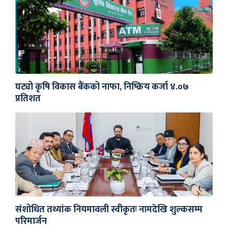
घट्यो कृषि विकास बैंकको नाफा, निष्क्रिय कर्जा ४.०७
प्रतिशत
संशोधित तथ्यांक नियमावली स्वीकृतः नामदेखि शुल्कसम्म
परिमार्जन