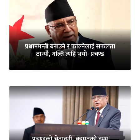
प्रधानमन्त्री बनाउने र फाल्नेलाई सफलता
ठान्यौ, गल्ति त्यहि भयो- प्रचण्ड
प्रचण्डको चेतावनी- बहुमतको दम्भ