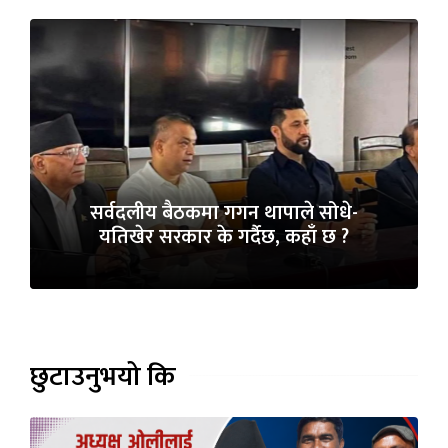
सर्वदलीय बैठकमा गगन थापाले सोधे-
यतिखेर सरकार के गर्दैछ, कहाँ छ ?
छुटाउनुभयो कि