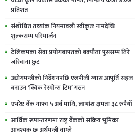
घट्यो कृषि विकास बैंकको नाफा, निष्क्रिय कर्जा ४.०७
प्रतिशत
संशोधित तथ्यांक नियमावली स्वीकृतः नामदेखि
शुल्कसम्म परिमार्जन
टेलिकमका सेवा प्रयोगबापतको बक्यौता पुससम्म तिरे
जरिवाना छुट
उद्योगमन्त्रीको निर्देशनपछि एलपीजी ग्यास आपूर्ति सहज
बनाउन ‘क्विक रेस्पोन्स टिम’ गठन
एभरेष्ट बैंक नाफा ५ अर्ब माथि, लाभांश क्षमता ३८ रुपैयाँ
आर्थिक रूपान्तरणमा राष्ट्र बैंकको सक्रिय भूमिका
आवश्यक छः अर्थमन्त्री वाग्ले