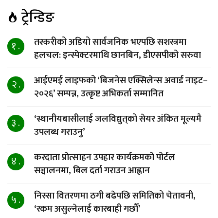
ट्रेन्डिङ
तस्करीको अडियो सार्वजनिक भएपछि सशस्त्रमा
१ .
हलचल: इन्स्पेक्टरमाथि छानबिन, डीएसपीको सरुवा
आईएमई लाइफको ‘बिजनेस एक्सिलेन्स अवार्ड नाइट–
२ .
२०२६’ सम्पन्न, उत्कृष्ट अभिकर्ता सम्मानित
‘स्थानीयबासीलाई जलविद्युत्‌को सेयर अंकित मूल्यमै
३ .
उपलब्ध गराउनु’
करदाता प्रोत्साहन उपहार कार्यक्रमको पोर्टल
४ .
सञ्चालनमा, बिल दर्ता गराउन आह्वान
निस्सा वितरणमा ठगी बढेपछि समितिको चेतावनी,
५ .
‘रकम असुल्नेलाई कारबाही गर्छाैं’