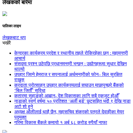
लेखकको बारेमा
पालिका लाइभ
लेखकबाट थप
भर्खरै
केन्द्रका कार्यक्रम प्रदेश र स्थानीय तहले रोकिरहेका छन् : महामन्त्री
आचार्य
संसदमा प्रश्न उठेपछि प्रधानमन्त्री भन्छन् : उद्योगहरूमा सुधार देखिन
थाल्यो
उपहार जित्ने हेमराज र सपनालाई अर्थमन्त्रीको फोन– बिल सुरक्षित
राख्नुस्
करदाता प्रोत्साहन उपहार कार्यक्रमलाई सघाउन माछापुच्छ्रे बैंकको
‘बिल जितौँ’ सुविधा
कतारमा सुहाङकाे आह्वान- देश विकासका लागि सबै एकजुट होऔँ
नाडाको स्वर्ण वर्षमा ५० प्रतिशत ‘अर्ली बर्ड’ छुटसहित भदौ ९ देखि नाडा
अटो शो हुने
अध्यक्ष ओलीलाई थाहै छैन, महासचिव शंकरको पत्रले देवाहीका मेयर
पदमुक्त
गरिमा विकास बैंकले कमायो १ अर्ब ६८ करोड रुपैयाँ नाफा