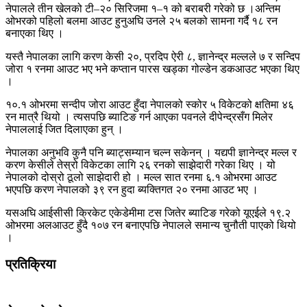
नेपालले तीन खेलको टी–२० सिरिजमा १–१ को बराबरी गरेको छ ।अन्तिम
ओभरको पहिलो बलमा आउट हुनुअघि उनले २५ बलको सामना गर्दै १८ रन
बनाएका थिए ।
यस्तै नेपालका लागि करण केसी २०, प्रदिप ऐरी ८, ज्ञानेन्द्र मल्लले ७ र सन्दिप
जोरा १ रनमा आउट भए भने कप्तान पारस खड्का गोल्डेन डकआउट भएका थिए
।
१०.१ ओभरमा सन्दीप जोरा आउट हुँदा नेपालको स्कोर ५ विकेटको क्षतिमा ४६
रन मात्रै थियो । त्यसपछि ब्याटिङ गर्न आएका पवनले दीपेन्द्रसँग मिलेर
नेपाललाई जित दिलाएका हुन् ।
नेपालका अनुभवि कुनै पनि ब्याट्सम्यान चल्न सकेनन् । यद्यपी ज्ञानेन्द्र मल्ल र
करण केसीले तेस्रो विकेटका लागि २६ रनको साझेदारी गरेका थिए । यो
नेपालको दोस्रो ठूलो साझेदारी हो । मल्ल सात रनमा ६.१ ओभरमा आउट
भएपछि करण नेपालको ३९ रन हुदा ब्यक्तिगत २० रनमा आउट भए ।
यसअघि आईसीसी क्रिकेट एकेडेमीमा टस जितेर ब्याटिङ गरेको यूएईले १९.२
ओभरमा अलआउट हुँदै १०७ रन बनाएपछि नेपालले समान्य चुनौती पाएको थियो
।
प्रतिक्रिया