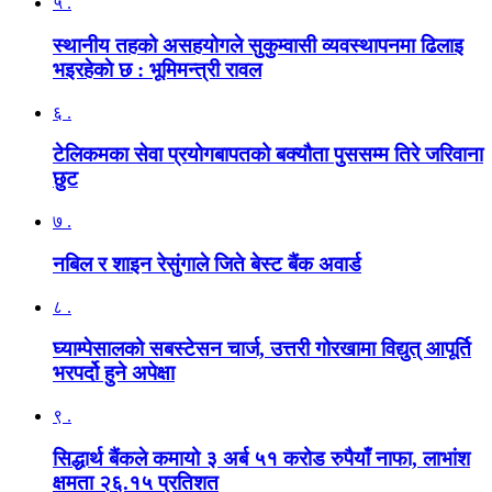
५ .
स्थानीय तहको असहयोगले सुकुम्वासी व्यवस्थापनमा ढिलाइ
भइरहेकाे छ : भूमिमन्त्री रावल
६ .
टेलिकमका सेवा प्रयोगबापतको बक्यौता पुससम्म तिरे जरिवाना
छुट
७ .
नबिल र शाइन रेसुंगाले जिते बेस्ट बैंक अवार्ड
८ .
घ्याम्पेसालको सबस्टेसन चार्ज, उत्तरी गोरखामा विद्युत् आपूर्ति
भरपर्दो हुने अपेक्षा
९ .
सिद्धार्थ बैंकले कमायो ३ अर्ब ५१ करोड रुपैयाँ नाफा, लाभांश
क्षमता २६.१५ प्रतिशत