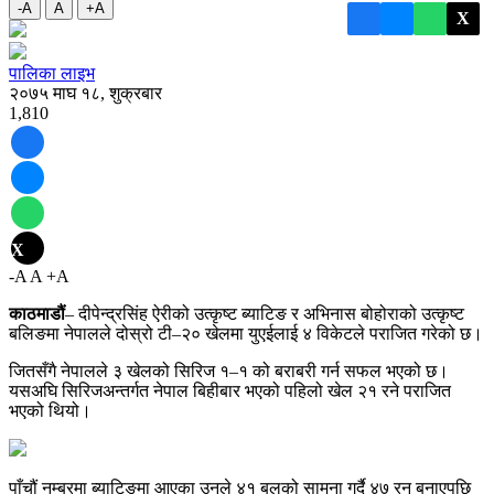
-A
A
+A
X
पालिका लाइभ
२०७५ माघ १८, शुक्रबार
1,810
X
-A
A
+A
काठमाडौं
– दीपेन्द्रसिंह ऐरीको उत्कृष्ट ब्याटिङ र अभिनास बोहोराको उत्कृष्ट
बलिङमा नेपालले दोस्रो टी–२० खेलमा युएईलाई ४ विकेटले पराजित गरेको छ।
जितसँगै नेपालले ३ खेलको सिरिज १–१ को बराबरी गर्न सफल भएको छ।
यसअघि सिरिजअन्तर्गत नेपाल बिहीबार भएको पहिलो खेल २१ रने पराजित
भएको थियो।
पाँचौं नम्बरमा ब्याटिङमा आएका उनले ४१ बलको सामना गर्दै ४७ रन बनाएपछि