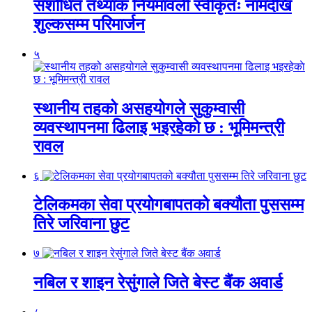
संशोधित तथ्यांक नियमावली स्वीकृतः नामदेखि
शुल्कसम्म परिमार्जन
५
स्थानीय तहको असहयोगले सुकुम्वासी
व्यवस्थापनमा ढिलाइ भइरहेकाे छ : भूमिमन्त्री
रावल
६
टेलिकमका सेवा प्रयोगबापतको बक्यौता पुससम्म
तिरे जरिवाना छुट
७
नबिल र शाइन रेसुंगाले जिते बेस्ट बैंक अवार्ड