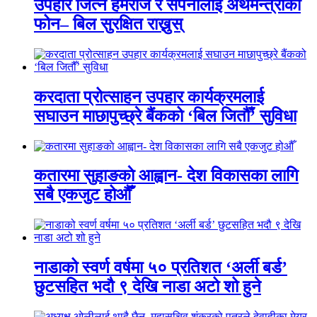
उपहार जित्ने हेमराज र सपनालाई अर्थमन्त्रीको
फोन– बिल सुरक्षित राख्नुस्
करदाता प्रोत्साहन उपहार कार्यक्रमलाई
सघाउन माछापुच्छ्रे बैंकको ‘बिल जितौँ’ सुविधा
कतारमा सुहाङकाे आह्वान- देश विकासका लागि
सबै एकजुट होऔँ
नाडाको स्वर्ण वर्षमा ५० प्रतिशत ‘अर्ली बर्ड’
छुटसहित भदौ ९ देखि नाडा अटो शो हुने