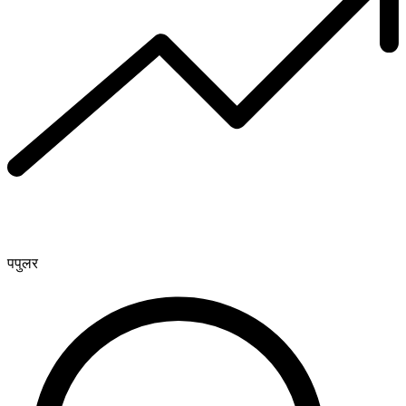
पपुलर