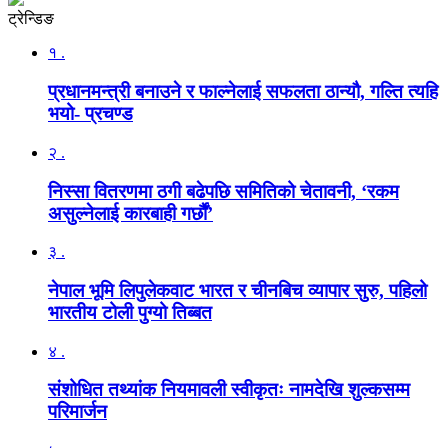
ट्रेन्डिङ
१ .
प्रधानमन्त्री बनाउने र फाल्नेलाई सफलता ठान्यौ, गल्ति त्यहि
भयो- प्रचण्ड
२ .
निस्सा वितरणमा ठगी बढेपछि समितिको चेतावनी, ‘रकम
असुल्नेलाई कारबाही गर्छाैं’
३ .
नेपाल भूमि लिपुलेकवाट भारत र चीनबिच व्यापार सुरु, पहिलो
भारतीय टोली पुग्यो तिब्बत
४ .
संशोधित तथ्यांक नियमावली स्वीकृतः नामदेखि शुल्कसम्म
परिमार्जन