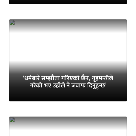
‘धर्मबारे सम्झौता गरिएको छैन, गृहमन्त्रीले
गरेको भए उहाँले नै जवाफ दिनुहुन्छ’