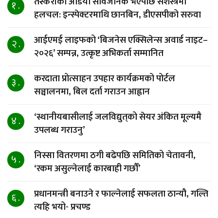
तस्करीको अडियो सार्वजनिक भएपछि सशस्त्रमा
१ .
हलचल: इन्स्पेक्टरमाथि छानबिन, डीएसपीको सरुवा
आईएमई लाइफको ‘बिजनेस एक्सिलेन्स अवार्ड नाइट–
२ .
२०२६’ सम्पन्न, उत्कृष्ट अभिकर्ता सम्मानित
करदाता प्रोत्साहन उपहार कार्यक्रमको पोर्टल
३ .
सञ्चालनमा, बिल दर्ता गराउन आह्वान
‘स्थानीयबासीलाई जलविद्युत्‌को सेयर अंकित मूल्यमै
४ .
उपलब्ध गराउनु’
निस्सा वितरणमा ठगी बढेपछि समितिको चेतावनी,
५ .
‘रकम असुल्नेलाई कारबाही गर्छाैं’
प्रधानमन्त्री बनाउने र फाल्नेलाई सफलता ठान्यौ, गल्ति
६ .
त्यहि भयो- प्रचण्ड