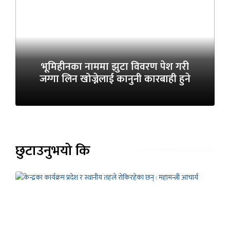
भूमिहीनका नाममा झुटा विवरण पेश गरी
जग्गा लिन खोज्नेलाई कानुनी कारबाही हुने
छुटाउनुभयो कि