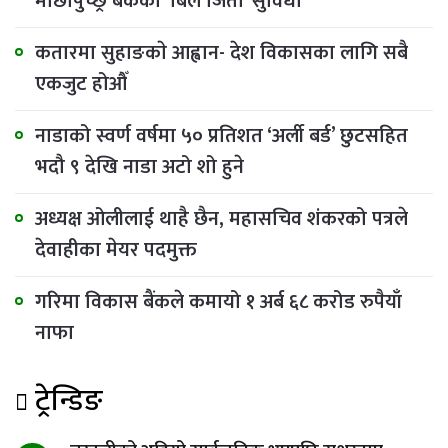
माछापुच्छ्रे बैंकको ‘बिल जितौँ’ सुविधा
कतारमा सुहाङकाे आह्वान- देश विकासका लागि सबै
एकजुट होऔँ
नाडाको स्वर्ण वर्षमा ५० प्रतिशत ‘अर्ली बर्ड’ छुटसहित
भदौ ९ देखि नाडा अटो शो हुने
अध्यक्ष ओलीलाई थाहै छैन, महासचिव शंकरको पत्रले
देवाहीका मेयर पदमुक्त
गरिमा विकास बैंकले कमायो १ अर्ब ६८ करोड रुपैयाँ
नाफा
ट्रेन्डिङ