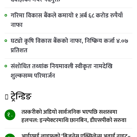
गरिमा विकास बैंकले कमायो १ अर्ब ६८ करोड रुपैयाँ
नाफा
घट्यो कृषि विकास बैंकको नाफा, निष्क्रिय कर्जा ४.०७
प्रतिशत
संशोधित तथ्यांक नियमावली स्वीकृतः नामदेखि
शुल्कसम्म परिमार्जन
ट्रेन्डिङ
तस्करीको अडियो सार्वजनिक भएपछि सशस्त्रमा
१ .
हलचल: इन्स्पेक्टरमाथि छानबिन, डीएसपीको सरुवा
आईएमई लाइफको ‘बिजनेस एक्सिलेन्स अवार्ड नाइट–