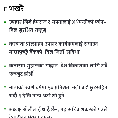
भर्खरै
उपहार जित्ने हेमराज र सपनालाई अर्थमन्त्रीको फोन–
बिल सुरक्षित राख्नुस्
करदाता प्रोत्साहन उपहार कार्यक्रमलाई सघाउन
माछापुच्छ्रे बैंकको ‘बिल जितौँ’ सुविधा
कतारमा सुहाङकाे आह्वान- देश विकासका लागि सबै
एकजुट होऔँ
नाडाको स्वर्ण वर्षमा ५० प्रतिशत ‘अर्ली बर्ड’ छुटसहित
भदौ ९ देखि नाडा अटो शो हुने
अध्यक्ष ओलीलाई थाहै छैन, महासचिव शंकरको पत्रले
देवाहीका मेयर पदमुक्त