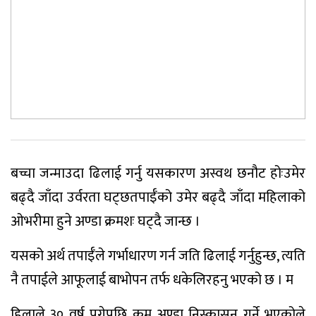
बच्चा जन्माउदा ढिलाई गर्नु यसकारण अस्वथ छनौट होःउमेर
बढ्दै जाँदा उर्वरता घट्छतपाईँको उमेर बढ्दै जाँदा महिलाको
ओभरीमा हुने अण्डा क्रमशः घट्दै जान्छ ।
यसको अर्थ तपाईँले गर्भाधारण गर्न जति ढिलाई गर्नुहुन्छ, त्यति
नै तपाईले आफूलाई बाभोपन तर्फ धकेलिरहनु भएको छ । म
हिलाले ३० वर्ष पुगेपछि कम अण्डा निस्कासन गर्ने भएकोले