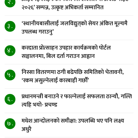
२ .
२०२६’ सम्पन्न, उत्कृष्ट अभिकर्ता सम्मानित
‘स्थानीयबासीलाई जलविद्युत्‌को सेयर अंकित मूल्यमै
३ .
उपलब्ध गराउनु’
करदाता प्रोत्साहन उपहार कार्यक्रमको पोर्टल
४ .
सञ्चालनमा, बिल दर्ता गराउन आह्वान
निस्सा वितरणमा ठगी बढेपछि समितिको चेतावनी,
५ .
‘रकम असुल्नेलाई कारबाही गर्छाैं’
प्रधानमन्त्री बनाउने र फाल्नेलाई सफलता ठान्यौ, गल्ति
६ .
त्यहि भयो- प्रचण्ड
मधेश आन्दोलनको समीक्षा: उपलब्धि भए पनि लक्ष्य
७ .
अधुरै